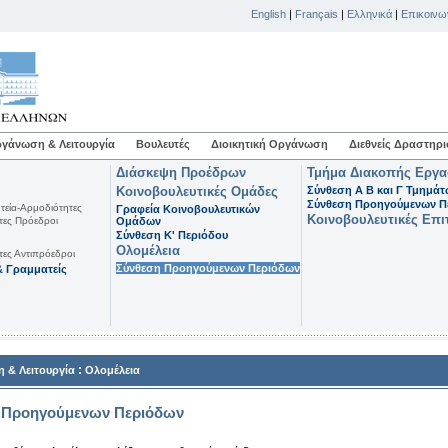
English
|
Français
|
Ελληνικά
|
Επικοινω
γάνωση & Λειτουργία
Βουλευτές
Διοικητική Οργάνωση
Διεθνείς Δραστηρι
Διάσκεψη Προέδρων
Τμήμα Διακοπής Εργ
Κοινοβουλευτικές Ομάδες
Σύνθεση Α Β και Γ Τμημά
Σύνθεση Προηγούμενων Π
τεία-Αρμοδιότητες
Γραφεία Κοινοβουλευτικών
Κοινοβουλευτικές Επι
τες Πρόεδροι
Ομάδων
Σύνθεση K' Περιόδου
Ολομέλεια
τες Αντιπρόεδροι
Σύνθεση Προηγούμενων Περιόδων
 Γραμματείς
:
 & Λειτουργία
Ολομέλεια
 Προηγούμενων Περιόδων