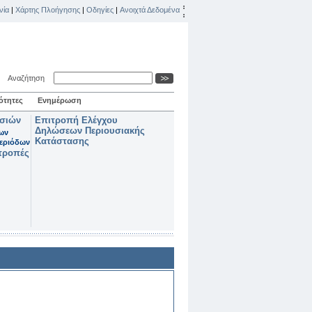
νία
|
Χάρτης Πλοήγησης
|
Οδηγίες
|
Ανοιχτά Δεδομένα
Αναζήτηση
ότητες
Ενημέρωση
ασιών
Επιτροπή Ελέγχου
Δηλώσεων Περιουσιακής
των
Κατάστασης
εριόδων
τροπές