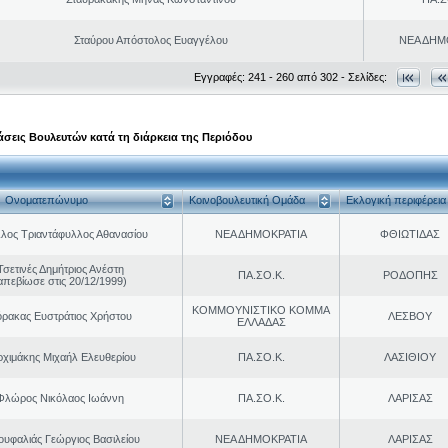
Σταύρου Απόστολος Ευαγγέλου
ΝΕΑ ΔΗΜ
Εγγραφές: 241 - 260 από 302 - Σελίδες:
σεις Βουλευτών κατά τη διάρκεια της Περιόδου
Ονοματεπώνυμο
Κοινοβουλευτική Ομάδα
Εκλογική περιφέρεια
λος Τριαντάφυλλος Αθανασίου
ΝΕΑ ΔΗΜΟΚΡΑΤΙΑ
ΦΘΙΩΤΙΔΑΣ
Τσετινές Δημήτριος Ανέστη
ΠΑ.ΣΟ.Κ.
ΡΟΔΟΠΗΣ
απεβίωσε στις 20/12/1999)
ΚΟΜΜΟΥΝΙΣΤΙΚΟ ΚΟΜΜΑ
ρακας Ευστράτιος Χρήστου
ΛΕΣΒΟΥ
ΕΛΛΑΔΑΣ
ρχιμάκης Μιχαήλ Ελευθερίου
ΠΑ.ΣΟ.Κ.
ΛΑΣΙΘΙΟΥ
Φλώρος Νικόλαος Ιωάννη
ΠΑ.ΣΟ.Κ.
ΛΑΡΙΣΑΣ
ουφαλιάς Γεώργιος Βασιλείου
ΝΕΑ ΔΗΜΟΚΡΑΤΙΑ
ΛΑΡΙΣΑΣ