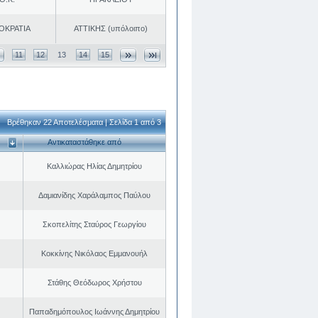
ΟΚΡΑΤΙΑ
ΑΤΤΙΚΗΣ (υπόλοιπο)
11
12
13
14
15
Βρέθηκαν 22 Αποτελέσματα | Σελίδα 1 από 3
Αντικαταστάθηκε από
Καλλιώρας Ηλίας Δημητρίου
Δαμιανίδης Χαράλαμπος Παύλου
Σκοπελίτης Σταύρος Γεωργίου
Κοκκίνης Νικόλαος Εμμανουήλ
Στάθης Θεόδωρος Χρήστου
Παπαδημόπουλος Ιωάννης Δημητρίου