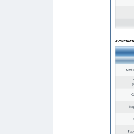
Αντικαταστά
Μπέλ
(
Κό
Κα
Γαρ