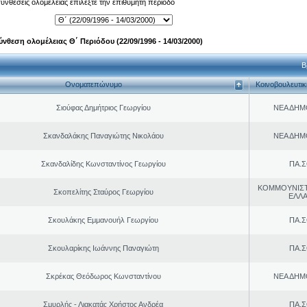
 συνθέσεις ολομέλειας επιλέξτε την επιθυμητή περίοδο
ύνθεση ολομέλειας Θ΄ Περιόδου (22/09/1996 - 14/03/2000)
Β
Ονοματεπώνυμο
Κοινοβουλευτι
Σιούφας Δημήτριος Γεωργίου
ΝΕΑ ΔΗΜ
Σκανδαλάκης Παναγιώτης Νικολάου
ΝΕΑ ΔΗΜ
Σκανδαλίδης Κωνσταντίνος Γεωργίου
ΠΑ.Σ
ΚΟΜΜΟΥΝΙΣ
Σκοπελίτης Σταύρος Γεωργίου
ΕΛΛ
Σκουλάκης Εμμανουήλ Γεωργίου
ΠΑ.Σ
Σκουλαρίκης Ιωάννης Παναγιώτη
ΠΑ.Σ
Σκρέκας Θεόδωρος Κωνσταντίνου
ΝΕΑ ΔΗΜ
Σμυρλής - Λιακατάς Χρήστος Ανδρέα
ΠΑ.Σ