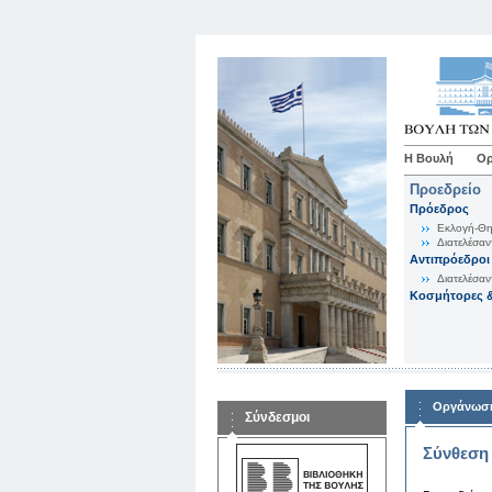
Η Βουλή
Ορ
Προεδρείο
Πρόεδρος
Εκλογή-Θη
Διατελέσαν
Αντιπρόεδροι
Διατελέσαν
Κοσμήτορες &
Οργάνωση
Σύνδεσμοι
Σύνθεση