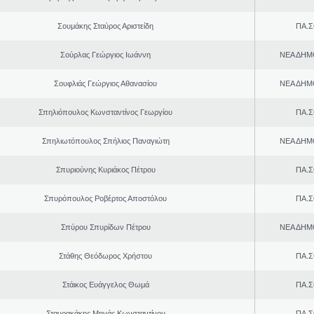
Σουμάκης Σταύρος Αριστείδη
ΠΑ.Σ
Σούρλας Γεώργιος Ιωάννη
ΝΕΑ ΔΗΜ
Σουφλιάς Γεώργιος Αθανασίου
ΝΕΑ ΔΗΜ
Σπηλιόπουλος Κωνσταντίνος Γεωργίου
ΠΑ.Σ
Σπηλιωτόπουλος Σπήλιος Παναγιώτη
ΝΕΑ ΔΗΜ
Σπυριούνης Κυριάκος Πέτρου
ΠΑ.Σ
Σπυρόπουλος Ροβέρτος Αποστόλου
ΠΑ.Σ
Σπύρου Σπυρίδων Πέτρου
ΝΕΑ ΔΗΜ
Στάθης Θεόδωρος Χρήστου
ΠΑ.Σ
Στάικος Ευάγγελος Θωμά
ΠΑ.Σ
Σταυρακάκης Μηνάς Κωνσταντίνου
ΠΑ.Σ