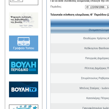
Για να δείτε συνθέσεις ολομέλειας επιλέξτε την ε
Περίοδος:
Τελευταία σύνθεση ολομέλειας Θ΄ Περιόδου (22
Ονοματεπώνυμο
Θεοδώρου Χρήστος Α
Κεδίκογλου Βασίλει
Πιπεργιάς Δημήτριο
Ρέππας Δημήτριος 
Σπυρόπουλος Ροβέρτο
Μπένος Σταύρος - Ιωάν
Κατσιλιέρης Πέτρο
Γιαννακόπουλος Ιωάν