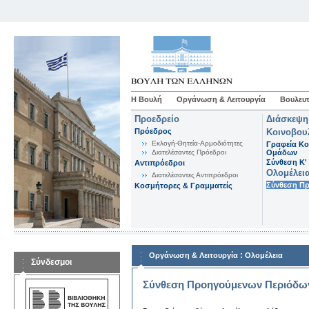
Η Βουλή
Οργάνωση & Λειτουργία
Βουλευτ
Προεδρείο
Διάσκεψη
Πρόεδρος
Κοινοβου
Εκλογή-Θητεία-Αρμοδιότητες
Γραφεία Κο
Διατελέσαντες Πρόεδροι
Ομάδων
Σύνθεση K'
Αντιπρόεδροι
Ολομέλει
Διατελέσαντες Αντιπρόεδροι
Σύνθεση Π
Κοσμήτορες & Γραμματείς
:
Οργάνωση & Λειτουργία
Ολομέλεια
Σύνδεσμοι
Σύνθεση Προηγούμενων Περιόδω