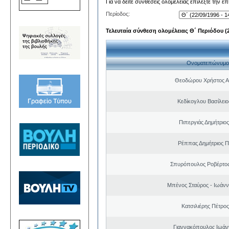
Για να δείτε συνθέσεις ολομέλειας επιλέξτε την ε
Περίοδος:
Τελευταία σύνθεση ολομέλειας Θ΄ Περιόδου (22
Ονοματεπώνυμο
Θεοδώρου Χρήστος Α
Κεδίκογλου Βασίλει
Πιπεργιάς Δημήτριο
Ρέππας Δημήτριος 
Σπυρόπουλος Ροβέρτο
Μπένος Σταύρος - Ιωάν
Κατσιλιέρης Πέτρο
Γιαννακόπουλος Ιωάν