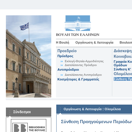
Η Βουλή
Οργάνωση & Λειτουργία
Βουλευτ
Προεδρείο
Διάσκεψη
Πρόεδρος
Κοινοβου
Εκλογή-Θητεία-Αρμοδιότητες
Γραφεία Κο
Διατελέσαντες Πρόεδροι
Ομάδων
Σύνθεση K'
Αντιπρόεδροι
Ολομέλει
Διατελέσαντες Αντιπρόεδροι
Σύνθεση Π
Κοσμήτορες & Γραμματείς
:
Οργάνωση & Λειτουργία
Ολομέλεια
Σύνδεσμοι
Σύνθεση Προηγούμενων Περιόδω