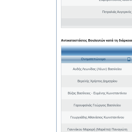
Πετραλιάς Αυγερινός
Αντικαταστάσεις Βουλευτών κατά τη διάρκεια
Ονοματεπώνυμο
Αυδής Λεωνίδας (Λέων) Βασιλείου
Βερελής Χρήστος Δημητρίου
Βύζας Βασίλειος - Ευμένης Κωνσταντίνου
Γαρουφαλιάς Γεώργιος Βασιλείου
Γεωργιάδης Αθανάσιος Κωνσταντίνου
Γιαννάκου Μαριορή (Μαριέττα) Παναγιώτη