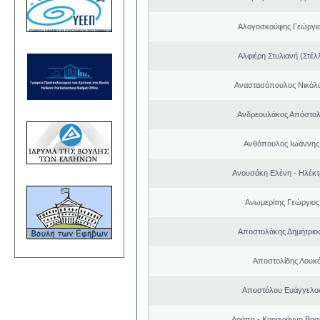
Αλογοσκούφης Γεώργι
Αλφιέρη Στυλιανή (Στέλ
Αναστασόπουλος Νικόλα
Ανδρεουλάκος Απόστολ
Ανθόπουλος Ιωάννης
Ανουσάκη Ελένη - Ηλέκ
Ανωμερίτης Γεώργιος
Αποστολάκης Δημήτριο
Αποστολίδης Λουκ
Αποστόλου Ευάγγελος
Αράπη - Καραγιάννη Βασι