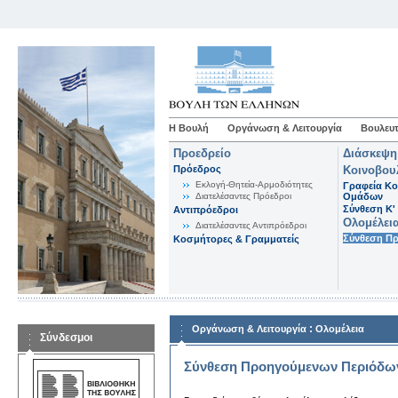
Η Βουλή
Οργάνωση & Λειτουργία
Βουλευτ
Προεδρείο
Διάσκεψη
Πρόεδρος
Κοινοβου
Εκλογή-Θητεία-Αρμοδιότητες
Γραφεία Κο
Διατελέσαντες Πρόεδροι
Ομάδων
Σύνθεση K'
Αντιπρόεδροι
Ολομέλει
Διατελέσαντες Αντιπρόεδροι
Σύνθεση Π
Κοσμήτορες & Γραμματείς
:
Οργάνωση & Λειτουργία
Ολομέλεια
Σύνδεσμοι
Σύνθεση Προηγούμενων Περιόδω