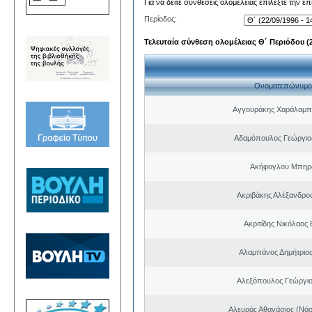
Για να δείτε συνθέσεις ολομέλειας επιλέξτε την ε
Περίοδος:
Τελευταία σύνθεση ολομέλειας Θ΄ Περιόδου (22
Ονοματεπώνυμο
Αγγουράκης Χαράλαμπ
Αδαμόπουλος Γεώργιο
Ακήφογλου Μπηρό
Ακριβάκης Αλέξανδρος
Ακριτίδης Νικόλαος 
Αλαμπάνος Δημήτριο
Αλεξόπουλος Γεώργι
Αλευράς Αθανάσιος (Νάσ