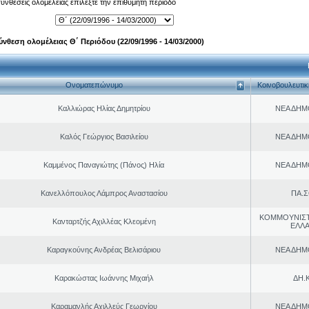
 συνθέσεις ολομέλειας επιλέξτε την επιθυμητή περίοδο
ύνθεση ολομέλειας Θ΄ Περιόδου (22/09/1996 - 14/03/2000)
Ονοματεπώνυμο
Κοινοβουλευτι
Καλλιώρας Ηλίας Δημητρίου
ΝΕΑ ΔΗΜ
Καλός Γεώργιος Βασιλείου
ΝΕΑ ΔΗΜ
Καμμένος Παναγιώτης (Πάνος) Ηλία
ΝΕΑ ΔΗΜ
Κανελλόπουλος Λάμπρος Αναστασίου
ΠΑ.Σ
ΚΟΜΜΟΥΝΙΣ
Κανταρτζής Αχιλλέας Κλεομένη
ΕΛΛ
Καραγκούνης Ανδρέας Βελισάριου
ΝΕΑ ΔΗΜ
Καρακώστας Ιωάννης Μιχαήλ
ΔΗ.Κ
Καραμανλής Αχιλλεύς Γεωργίου
ΝΕΑ ΔΗΜ