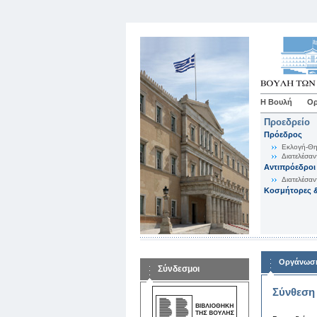
Η Βουλή
Ορ
Προεδρείο
Πρόεδρος
Εκλογή-Θη
Διατελέσαν
Αντιπρόεδροι
Διατελέσαν
Κοσμήτορες &
Οργάνωση
Σύνδεσμοι
Σύνθεση