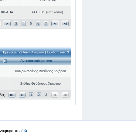
ΟΚΡΑΤΙΑ
ΑΤΤΙΚΗΣ (υπόλοιπο)
3
4
5
6
7
Βρέθηκαν 22 Αποτελέσματα | Σελίδα 3 από 3
Αντικαταστάθηκε από
Χατζηϊωαννίδης Βασίλειος Λαζάρου
Στάθης Θεόδωρος Χρήστου
δες:
1
2
3
αναφέρεται
εδώ