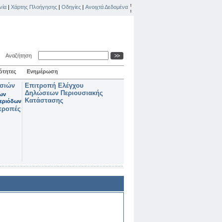
νία
|
Χάρτης Πλοήγησης
|
Οδηγίες
|
Ανοιχτά Δεδομένα
Αναζήτηση
ότητες
Ενημέρωση
ασιών
Επιτροπή Ελέγχου
Δηλώσεων Περιουσιακής
των
Κατάστασης
εριόδων
τροπές