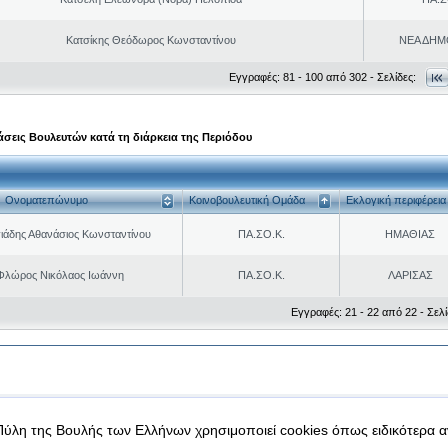
Κατσίκης Θεόδωρος Κωνσταντίνου
ΝΕΑ ΔΗΜ
Εγγραφές: 81 - 100 από 302 - Σελίδες:
σεις Βουλευτών κατά τη διάρκεια της Περιόδου
Ονοματεπώνυμο
Κοινοβουλευτική Ομάδα
Εκλογική περιφέρεια
ιάδης Αθανάσιος Κωνσταντίνου
ΠΑ.ΣΟ.Κ.
ΗΜΑΘΙΑΣ
Φλώρος Νικόλαος Ιωάννη
ΠΑ.ΣΟ.Κ.
ΛΑΡΙΣΑΣ
Εγγραφές: 21 - 22 από 22 - Σελί
|
|
 δεδομένα
Ασφάλεια & Πρόσβαση
Πύλη της Βουλής των Ελλήνων χρησιμοποιεί cookies όπως ειδικότερα 