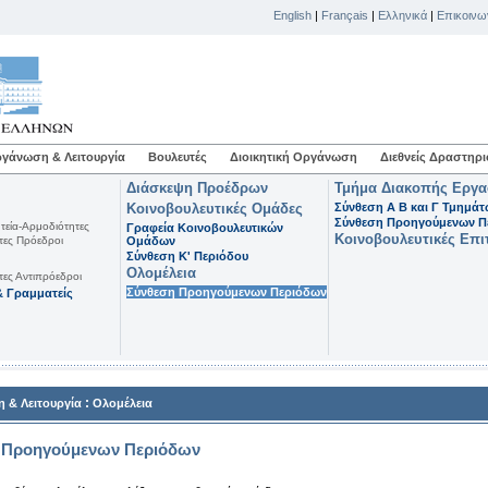
English
|
Français
|
Ελληνικά
|
Επικοινω
γάνωση & Λειτουργία
Βουλευτές
Διοικητική Οργάνωση
Διεθνείς Δραστηρι
Διάσκεψη Προέδρων
Τμήμα Διακοπής Εργ
Κοινοβουλευτικές Ομάδες
Σύνθεση Α Β και Γ Τμημά
Σύνθεση Προηγούμενων Π
τεία-Αρμοδιότητες
Γραφεία Κοινοβουλευτικών
Κοινοβουλευτικές Επι
τες Πρόεδροι
Ομάδων
Σύνθεση K' Περιόδου
Ολομέλεια
τες Αντιπρόεδροι
Σύνθεση Προηγούμενων Περιόδων
 Γραμματείς
:
 & Λειτουργία
Ολομέλεια
 Προηγούμενων Περιόδων