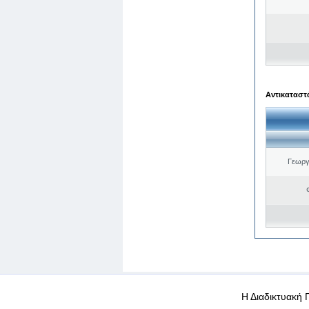
Αντικαταστά
Γεωργ
WEB-Mail
WEB-Apps
|
|
|
Όροι χρήσης
Προσωπικά
Η Διαδικτυακή 