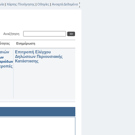
νία
|
Χάρτης Πλοήγησης
|
Οδηγίες
|
Ανοιχτά Δεδομένα
Αναζήτηση
ότητες
Ενημέρωση
ασιών
Επιτροπή Ελέγχου
Δηλώσεων Περιουσιακής
των
Κατάστασης
εριόδων
τροπές