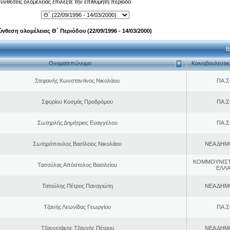
 συνθέσεις ολομέλειας επιλέξτε την επιθυμητή περίοδο
ύνθεση ολομέλειας Θ΄ Περιόδου (22/09/1996 - 14/03/2000)
Β
Ονοματεπώνυμο
Κοινοβουλευτι
Στεφανής Κωνσταντίνος Νικολάου
ΠΑ.Σ
Σφυρίου Κοσμάς Προδρόμου
ΠΑ.Σ
Σωτηρλής Δημήτριος Ευαγγέλου
ΠΑ.Σ
Σωτηρόπουλος Βασίλειος Νικολάου
ΝΕΑ ΔΗΜ
ΚΟΜΜΟΥΝΙΣ
Τασούλας Απόστολος Βασιλείου
ΕΛΛ
Τατούλης Πέτρος Παναγιώτη
ΝΕΑ ΔΗΜ
Τζανής Λεωνίδας Γεωργίου
ΠΑ.Σ
Τζαννετάκης Τζαννής Πέτρου
ΝΕΑ ΔΗΜ