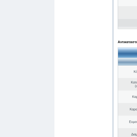
Αντικαταστά
Κό
Κατ
(
Κα
Καρα
Ευμο
Δια