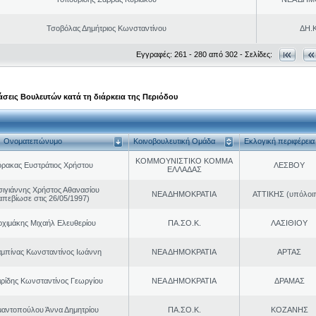
Τσοβόλας Δημήτριος Κωνσταντίνου
ΔΗ.Κ
Εγγραφές: 261 - 280 από 302 - Σελίδες:
σεις Βουλευτών κατά τη διάρκεια της Περιόδου
Ονοματεπώνυμο
Κοινοβουλευτική Ομάδα
Εκλογική περιφέρεια
ΚΟΜΜΟΥΝΙΣΤΙΚΟ ΚΟΜΜΑ
ρακας Ευστράτιος Χρήστου
ΛΕΣΒΟΥ
ΕΛΛΑΔΑΣ
σιγιάννης Χρήστος Αθανασίου
ΝΕΑ ΔΗΜΟΚΡΑΤΙΑ
ΑΤΤΙΚΗΣ (υπόλοι
απεβίωσε στις 26/05/1997)
ρχιμάκης Μιχαήλ Ελευθερίου
ΠΑ.ΣΟ.Κ.
ΛΑΣΙΘΙΟΥ
μπίνας Κωνσταντίνος Ιωάννη
ΝΕΑ ΔΗΜΟΚΡΑΤΙΑ
ΑΡΤΑΣ
ιρίδης Κωνσταντίνος Γεωργίου
ΝΕΑ ΔΗΜΟΚΡΑΤΙΑ
ΔΡΑΜΑΣ
μαντοπούλου Άννα Δημητρίου
ΠΑ.ΣΟ.Κ.
ΚΟΖΑΝΗΣ