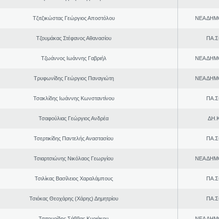
Τζιτζικώστας Γεώργιος Αποστόλου
ΝΕΑ ΔΗΜ
Τζουμάκας Στέφανος Αθανασίου
ΠΑ.Σ
Τζωάννος Ιωάννης Γαβριήλ
ΝΕΑ ΔΗΜ
Τρυφωνίδης Γεώργιος Παναγιώτη
ΝΕΑ ΔΗΜ
Τσακλίδης Ιωάννης Κωνσταντίνου
ΠΑ.Σ
Τσαφούλιας Γεώργιος Ανδρέα
ΔΗ.Κ
Τσερτικίδης Παντελής Αναστασίου
ΠΑ.Σ
Τσιαρτσιώνης Νικόλαος Γεωργίου
ΝΕΑ ΔΗΜ
Τσιλίκας Βασίλειος Χαραλάμπους
ΠΑ.Σ
Τσιόκας Θεοχάρης (Χάρης) Δημητρίου
ΠΑ.Σ
Τσιτουρίδης Σάββας Κυριάκου
ΝΕΑ ΔΗΜ