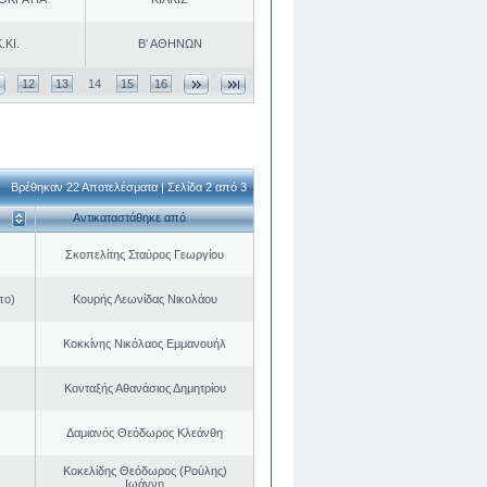
.ΚΙ.
Β' ΑΘΗΝΩΝ
12
13
14
15
16
Βρέθηκαν 22 Αποτελέσματα | Σελίδα 2 από 3
Αντικαταστάθηκε από
Σκοπελίτης Σταύρος Γεωργίου
πο)
Κουρής Λεωνίδας Νικολάου
Κοκκίνης Νικόλαος Εμμανουήλ
Κονταξής Αθανάσιος Δημητρίου
Δαμιανός Θεόδωρος Κλεάνθη
Κοκελίδης Θεόδωρος (Ρούλης)
Ιωάννη