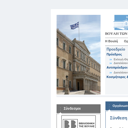
Η Βουλή
Ορ
Προεδρείο
Πρόεδρος
Εκλογή-Θη
Διατελέσαν
Αντιπρόεδροι
Διατελέσαν
Κοσμήτορες &
Οργάνωση
Σύνδεσμοι
Σύνθεση