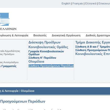
English
|
Français
|
Ελληνικά
|
Επικοινω
γάνωση & Λειτουργία
Βουλευτές
Διοικητική Οργάνωση
Διεθνείς Δραστηρι
Διάσκεψη Προέδρων
Τμήμα Διακοπής Εργ
Κοινοβουλευτικές Ομάδες
Σύνθεση Α Β και Γ Τμημά
Σύνθεση Προηγούμενων Π
τεία-Αρμοδιότητες
Γραφεία Κοινοβουλευτικών
Κοινοβουλευτικές Επι
τες Πρόεδροι
Ομάδων
Σύνθεση K' Περιόδου
Ολομέλεια
τες Αντιπρόεδροι
Σύνθεση Προηγούμενων Περιόδων
 Γραμματείς
:
 & Λειτουργία
Ολομέλεια
 Προηγούμενων Περιόδων