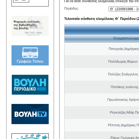
Για να δείτε συνθέσεις ολομέλειας επιλέξτε την ε
Περίοδος:
Τελευταία σύνθεση ολομέλειας Θ΄ Περιόδου (22
Ονοματεπώνυμο
Πιπεργιάς Δημήτριο
Πολύδωρας Βύρων 
Πολύζος Ευάγγελος
Ποττάκης Ιωάννης
Πρωτόπαπας Χρήστο
Ρεγκούζας Αδάμ Π
Ρέππας Δημήτριος 
Ρόκος Γεώργιος Δη