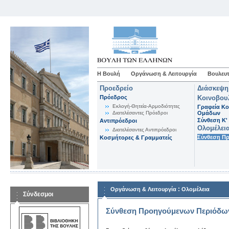
Η Βουλή
Οργάνωση & Λειτουργία
Βουλευτ
Προεδρείο
Διάσκεψη
Πρόεδρος
Κοινοβου
Εκλογή-Θητεία-Αρμοδιότητες
Γραφεία Κο
Διατελέσαντες Πρόεδροι
Ομάδων
Σύνθεση K'
Αντιπρόεδροι
Ολομέλει
Διατελέσαντες Αντιπρόεδροι
Σύνθεση Π
Κοσμήτορες & Γραμματείς
:
Οργάνωση & Λειτουργία
Ολομέλεια
Σύνδεσμοι
Σύνθεση Προηγούμενων Περιόδω