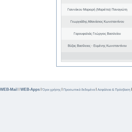
Γιαννάκου Μαριορή (Μαριέττα) Παναγιώτη
Γεωργιάδης Αθανάσιος Κωνσταντίνου
Γαρουφαλιάς Γεώργιος Βασιλείου
Βύζας Βασίλειος - Ευμένης Κωνσταντίνου
WEB-Mail
WEB-Apps
|
|
|
|
Όροι χρήσης
Προσωπικά δεδομένα
Ασφάλεια & Πρόσβαση