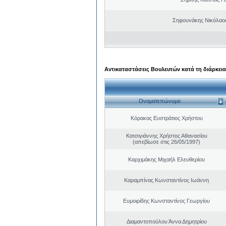
Σηφουνάκης Νικόλαο
Αντικαταστάσεις Βουλευτών κατά τη διάρκεια
Ονοματεπώνυμο
Κόρακας Ευστράτιος Χρήστου
Κατσιγιάννης Χρήστος Αθανασίου
(απεβίωσε στις 26/05/1997)
Καρχιμάκης Μιχαήλ Ελευθερίου
Καραμπίνας Κωνσταντίνος Ιωάννη
Ευμοιρίδης Κωνσταντίνος Γεωργίου
Διαμαντοπούλου Άννα Δημητρίου