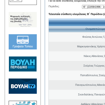
Για να δείτε συνθέσεις ολομέλειας επιλέξτε την ε
Περίοδος:
Τελευταία σύνθεση ολομέλειας Θ΄ Περιόδου (22
Ονοματεπώνυμο
Φούσας Αντώνιος Γ
Μαρκογιαννάκης Χρήστ
Νάκος Αθανάσιος 
Σούρλας Γεώργιος
Παπαδόπουλος Σταύρ
Παναγιωτόπουλος Αθανά
Σκανδαλάκης Παναγιώτ
Δαβάκης Αθανάσιος 