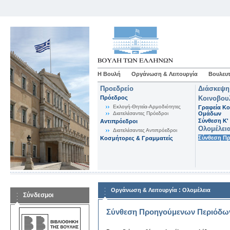
Η Βουλή
Οργάνωση & Λειτουργία
Βουλευτ
Προεδρείο
Διάσκεψη
Πρόεδρος
Κοινοβου
Εκλογή-Θητεία-Αρμοδιότητες
Γραφεία Κο
Διατελέσαντες Πρόεδροι
Ομάδων
Σύνθεση K'
Αντιπρόεδροι
Ολομέλει
Διατελέσαντες Αντιπρόεδροι
Σύνθεση Π
Κοσμήτορες & Γραμματείς
:
Οργάνωση & Λειτουργία
Ολομέλεια
Σύνδεσμοι
Σύνθεση Προηγούμενων Περιόδω