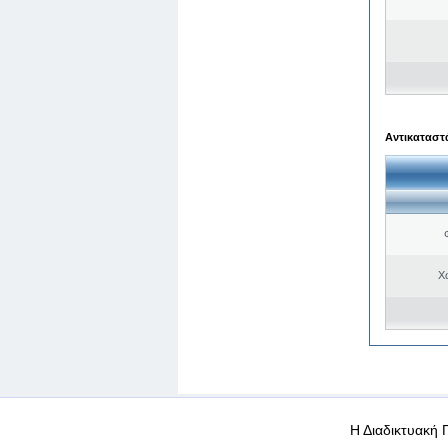
Αντικαταστά
Χ
WEB-Mail
WEB-Apps
|
|
|
Όροι χρήσης
Προσωπικά
Η Διαδικτυακή 