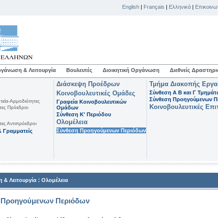
English
|
Français
|
Ελληνικά
|
Επικοινω
γάνωση & Λειτουργία
Βουλευτές
Διοικητική Οργάνωση
Διεθνείς Δραστηρι
Διάσκεψη Προέδρων
Τμήμα Διακοπής Εργ
Κοινοβουλευτικές Ομάδες
Σύνθεση Α Β και Γ Τμημά
Σύνθεση Προηγούμενων Π
τεία-Αρμοδιότητες
Γραφεία Κοινοβουλευτικών
Κοινοβουλευτικές Επι
τες Πρόεδροι
Ομάδων
Σύνθεση K' Περιόδου
Ολομέλεια
τες Αντιπρόεδροι
Σύνθεση Προηγούμενων Περιόδων
 Γραμματείς
:
 & Λειτουργία
Ολομέλεια
 Προηγούμενων Περιόδων