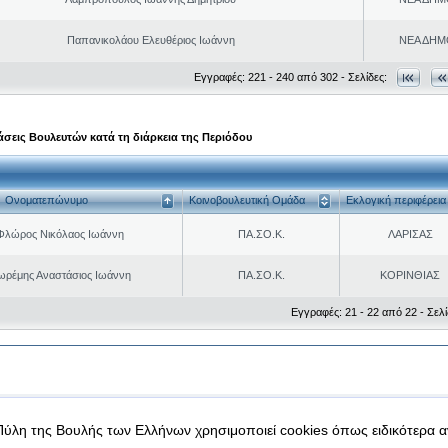
Παπανικολάου Ελευθέριος Ιωάννη
ΝΕΑ ΔΗΜ
Εγγραφές: 221 - 240 από 302 - Σελίδες:
σεις Βουλευτών κατά τη διάρκεια της Περιόδου
Ονοματεπώνυμο
Κοινοβουλευτική Ομάδα
Εκλογική περιφέρεια
Φλώρος Νικόλαος Ιωάννη
ΠΑ.ΣΟ.Κ.
ΛΑΡΙΣΑΣ
ωρέμης Αναστάσιος Ιωάννη
ΠΑ.ΣΟ.Κ.
ΚΟΡΙΝΘΙΑΣ
Εγγραφές: 21 - 22 από 22 - Σελί
|
|
 δεδομένα
Ασφάλεια & Πρόσβαση
Πύλη της Βουλής των Ελλήνων χρησιμοποιεί cookies όπως ειδικότερα 