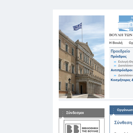
Η Βουλή
Ορ
Προεδρείο
Πρόεδρος
Εκλογή-Θη
Διατελέσαν
Αντιπρόεδροι
Διατελέσαν
Κοσμήτορες &
Οργάνωση
Σύνδεσμοι
Σύνθεση