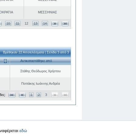
ΟΚΡΑΤΙΑ
ΜΕΣΣΗΝΙΑΣ
10
11
12
13
14
Βρέθηκαν 22 Αποτελέσματα | Σελίδα 3 από 3
Αντικαταστάθηκε από
Στάθης Θεόδωρος Χρήστου
Ποττάκης Ιωάννης Ανδρέα
δες:
1
2
3
αναφέρεται
εδώ