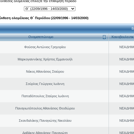
 συνθέσεις ολομέλειας επιλέξτε την επιθυμητή περίοδο
ύνθεση ολομέλειας Θ΄ Περιόδου (22/09/1996 - 14/03/2000)
Β
Ονοματεπώνυμο
Κοινοβουλευτι
Φούσας Αντώνιος Γρηγορίου
ΝΕΑ ΔΗΜ
Μαρκογιαννάκης Χρήστος Εμμανουήλ
ΝΕΑ ΔΗΜ
Νάκος Αθανάσιος Σταύρου
ΝΕΑ ΔΗΜ
Σούρλας Γεώργιος Ιωάννη
ΝΕΑ ΔΗΜ
Παπαδόπουλος Σταύρος Ιωάννη
ΝΕΑ ΔΗΜ
Παναγιωτόπουλος Αθανάσιος Θεοδώρου
ΝΕΑ ΔΗΜ
Σκανδαλάκης Παναγιώτης Νικολάου
ΝΕΑ ΔΗΜ
Δαβάκης Αθανάσιος Παναγιώτη
ΝΕΑ ΔΗΜ