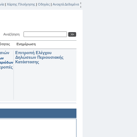
νία
|
Χάρτης Πλοήγησης
|
Οδηγίες
|
Ανοιχτά Δεδομένα
Αναζήτηση
ότητες
Ενημέρωση
ασιών
Επιτροπή Ελέγχου
Δηλώσεων Περιουσιακής
των
Κατάστασης
εριόδων
τροπές