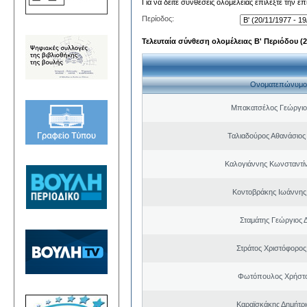
Για να δείτε συνθέσεις ολομέλειας επιλέξτε την ε
Περίοδος:
Τελευταία σύνθεση ολομέλειας Β' Περιόδου (20
Ονοματεπώνυμο
Μπακατσέλος Γεώργιο
Ταλιαδούρος Αθανάσιο
Καλογιάννης Κωνσταντίν
Κοντοβράκης Ιωάννης
Σταμάτης Γεώργιος 
Στράτος Χριστόφορος
Φωτόπουλος Χρήστο
Καραϊσκάκης Δημήτρι