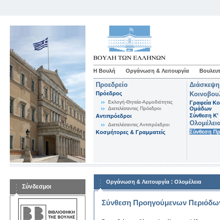
Η Βουλή
Οργάνωση & Λειτουργία
Βουλευτ
Προεδρείο
Διάσκεψη
Πρόεδρος
Κοινοβου
Εκλογή-Θητεία-Αρμοδιότητες
Γραφεία Κο
Διατελέσαντες Πρόεδροι
Ομάδων
Σύνθεση K'
Αντιπρόεδροι
Ολομέλει
Διατελέσαντες Αντιπρόεδροι
Σύνθεση Π
Κοσμήτορες & Γραμματείς
:
Οργάνωση & Λειτουργία
Ολομέλεια
Σύνδεσμοι
Σύνθεση Προηγούμενων Περιόδω