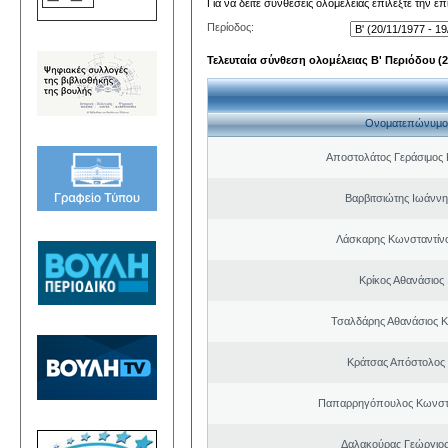
Για να δείτε συνθέσεις ολομέλειας επιλέξτε την ε
Περίοδος:
Τελευταία σύνθεση ολομέλειας Β' Περιόδου (20
Ονοματεπώνυμο
Αποστολάτος Γεράσιμος
Βαρβιτσιώτης Ιωάννη
Λάσκαρης Κωνσταντίν
Κρίκος Αθανάσιος
Τσαλδάρης Αθανάσιος 
Κράτσας Απόστολος
Παπαρρηγόπουλος Κωνστα
Δαλακούρας Γεώργιος