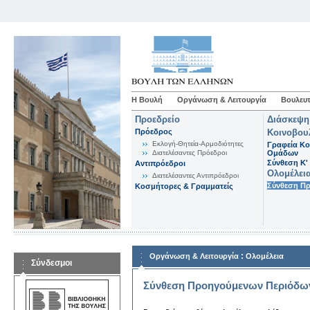
Η Βουλή
Οργάνωση & Λειτουργία
Βουλευτ
Προεδρείο
Διάσκεψη
Πρόεδρος
Κοινοβου
Εκλογή-Θητεία-Αρμοδιότητες
Γραφεία Κο
Διατελέσαντες Πρόεδροι
Ομάδων
Σύνθεση K'
Αντιπρόεδροι
Ολομέλει
Διατελέσαντες Αντιπρόεδροι
Σύνθεση Π
Κοσμήτορες & Γραμματείς
:
Οργάνωση & Λειτουργία
Ολομέλεια
Σύνδεσμοι
Σύνθεση Προηγούμενων Περιόδω