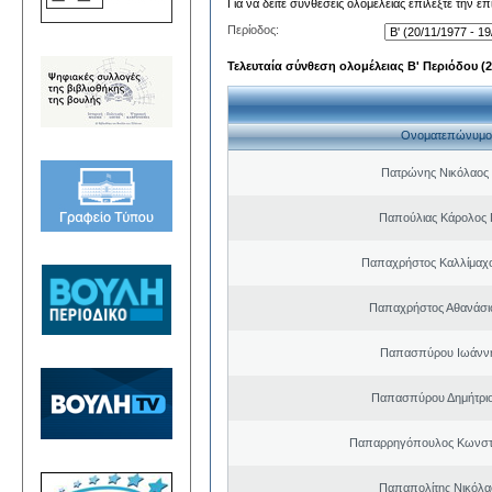
Για να δείτε συνθέσεις ολομέλειας επιλέξτε την ε
Περίοδος:
Τελευταία σύνθεση ολομέλειας Β' Περιόδου (20
Ονοματεπώνυμο
Πατρώνης Νικόλαος
Παπούλιας Κάρολος 
Παπαχρήστος Καλλίμαχ
Παπαχρήστος Αθανάσι
Παπασπύρου Ιωάννη
Παπασπύρου Δημήτριο
Παπαρρηγόπουλος Κωνστα
Παπαπολίτης Νικόλα