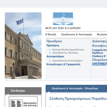
Η Βουλή
Οργάνωση & Λειτουργία
Βουλευτ
Προεδρείο
Διάσκεψη
Πρόεδρος
Κοινοβου
Εκλογή-Θητεία-Αρμοδιότητες
Γραφεία Κο
Διατελέσαντες Πρόεδροι
Ομάδων
Σύνθεση K'
Αντιπρόεδροι
Ολομέλει
Διατελέσαντες Αντιπρόεδροι
Σύνθεση Π
Κοσμήτορες & Γραμματείς
:
Οργάνωση & Λειτουργία
Ολομέλεια
Σύνδεσμοι
Σύνθεση Προηγούμενων Περιόδω