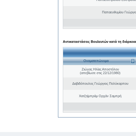
Παπαευθυμίου Γεώργιο
Αντικαταστάσεις Βουλευτών κατά τη διάρκεια
Ονοματεπώνυμο
Ζιώγας Ηλίας Αποστόλου
(απεβίωσε στις 22/12/1980)
Δαβιδόπουλος Γεώργιος Πολύκαρπου
Χατζηϊμπράμ Ορχάν Σαμπρή