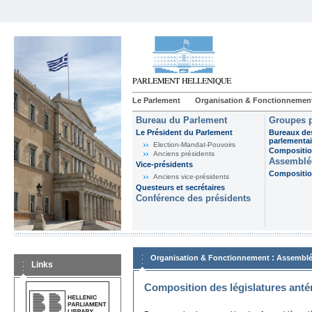
Le Parlement
Organisation & Fonctionnemen
Bureau du Parlement
Groupes p
Le Président du Parlement
Bureaux de
parlementai
Election-Mandat-Pouvoirs
Composition
Anciens présidents
Assemblée
Vice-présidents
Composition
Anciens vice-présidents
Questeurs et secrétaires
Conférence des présidents
:
Organisation & Fonctionnement
Assemblé
Links
Composition des législatures anté