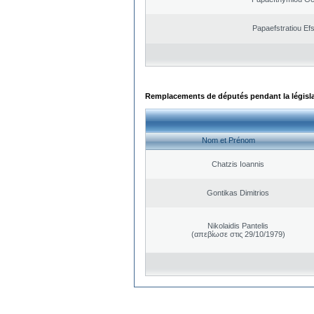
Papaefstratiou Efs
Remplacements de députés pendant la législ
Nom et Prénom
Chatzis Ioannis
Gontikas Dimitrios
Nikolaidis Pantelis
(απεβίωσε στις 29/10/1979)