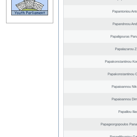
Papantoniou Ant
Papandreou And
Papaligouras Pana
Papalazarou Zi
Papakonstantinou Ko
Papakonstantinou 
Papaioannou Nik
Papaioannou Dimi
Papailiou Ilia
Papageorgopoulos Panagi
Papaefthymiou Ge