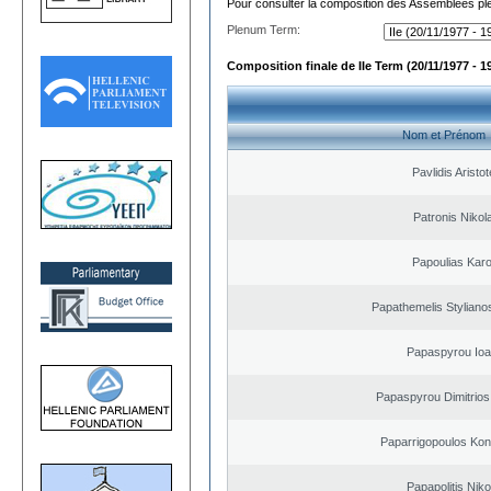
Pour consulter la composition des Assemblées plé
Plenum Term:
Composition finale de IIe Term (20/11/1977 - 1
Nom et Prénom
Pavlidis Aristot
Patronis Nikol
Papoulias Karo
Papathemelis Styliano
Papaspyrou Ioa
Papaspyrou Dimitrios
Paparrigopoulos Kon
Papapolitis Nik