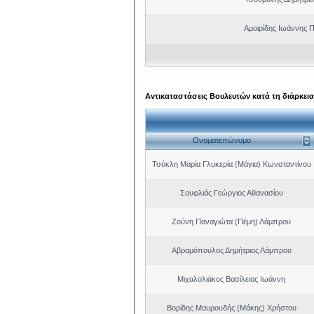
Αμοιρίδης Ιωάννης 
Αντικαταστάσεις Βουλευτών κατά τη διάρκεια
Ονοματεπώνυμο
Τσόκλη Μαρία Γλυκερία (Μάγια) Κωνσταντίνου
Σουφλιάς Γεώργιος Αθανασίου
Ζούνη Παναγιώτα (Πέμη) Λάμπρου
Αβραμόπουλος Δημήτριος Λάμπρου
Μιχαλολιάκος Βασίλειος Ιωάννη
Βορίδης Μαυρουδής (Μάκης) Χρήστου