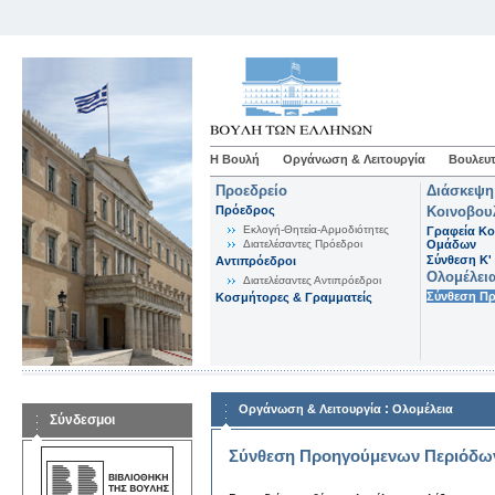
Η Βουλή
Οργάνωση & Λειτουργία
Βουλευτ
Προεδρείο
Διάσκεψη
Πρόεδρος
Κοινοβου
Εκλογή-Θητεία-Αρμοδιότητες
Γραφεία Κο
Διατελέσαντες Πρόεδροι
Ομάδων
Σύνθεση K'
Αντιπρόεδροι
Ολομέλει
Διατελέσαντες Αντιπρόεδροι
Σύνθεση Π
Κοσμήτορες & Γραμματείς
:
Οργάνωση & Λειτουργία
Ολομέλεια
Σύνδεσμοι
Σύνθεση Προηγούμενων Περιόδω