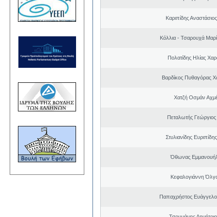
Καριπίδης Αναστάσιος
Κόλλια - Τσαρουχά Μαρί
Πολατίδης Ηλίας Χα
Βαρδίκος Πυθαγόρας 
Χατζή Οσμάν Αχμ
Πεταλωτής Γεώργιος 
Στυλιανίδης Ευριπίδη
Όθωνας Εμμανουή
Κεφαλογιάννη Όλγ
Παπαχρήστος Ευάγγελο
Τσουμάνης Δημήτριο