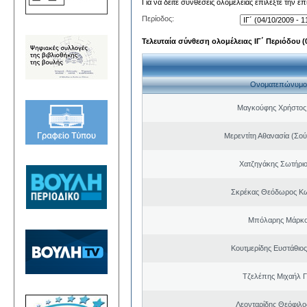
Για να δείτε συνθέσεις ολομέλειας επιλέξτε την ε
Περίοδος:
Τελευταία σύνθεση ολομέλειας ΙΓ΄ Περιόδου (0
Ονοματεπώνυμο
Μαγκούφης Χρήστος
Μερεντίτη Αθανασία (Σού
Χατζηγάκης Σωτήριο
Σκρέκας Θεόδωρος Κω
Μπόλαρης Μάρκο
Κουτμερίδης Ευστάθι
Τζελέπης Μιχαήλ 
Λεονταρίδης Θεόφιλο