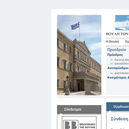
Η Βουλή
Ορ
Προεδρείο
Πρόεδρος
Εκλογή-Θη
Διατελέσαν
Αντιπρόεδροι
Διατελέσαν
Κοσμήτορες &
Οργάνωση
Σύνδεσμοι
Σύνθεση