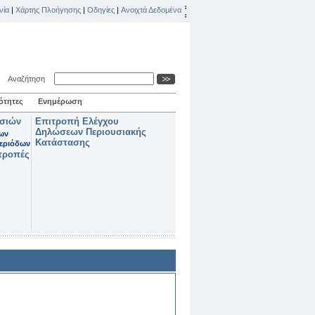
νία
|
Χάρτης Πλοήγησης
|
Οδηγίες
|
Ανοιχτά Δεδομένα
Αναζήτηση
ότητες
Ενημέρωση
ασιών
Επιτροπή Ελέγχου
Δηλώσεων Περιουσιακής
των
Κατάστασης
εριόδων
τροπές