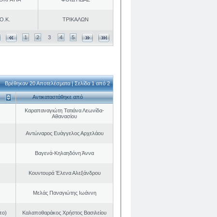
Ο.Κ.
ΤΡΙΚΑΛΩΝ
1
2
3
4
5
Βρέθηκαν 20 Αποτελέσματα | Σελίδα 1 από 2
Αντικαταστάθηκε από
Καραπαναγιώτη Τατιάνα Λεωνίδα-
Αθανασίου
Αντώναρος Ευάγγελος Αρχελάου
Βαγενά-Κηλαηδόνη Άννα
Κουντουρά Έλενα Αλεξάνδρου
Μελάς Παναγιώτης Ιωάννη
πο)
Καλαποθαράκος Χρήστος Βασιλείου