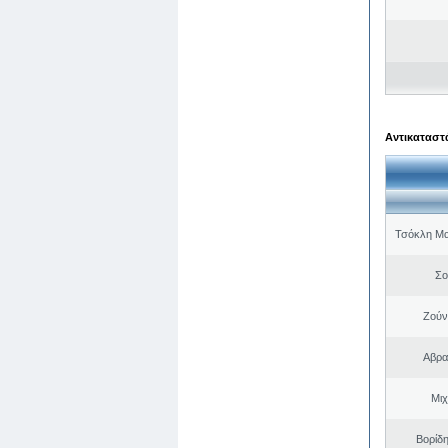
Αντικαταστά
Τσόκλη Μα
Σο
Ζούν
Αβρα
Μιχ
Βορίδ