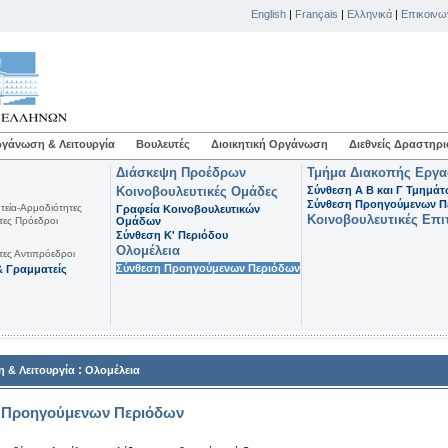
English
|
Français
|
Ελληνικά
|
Επικοινω
γάνωση & Λειτουργία
Βουλευτές
Διοικητική Οργάνωση
Διεθνείς Δραστηρι
Διάσκεψη Προέδρων
Τμήμα Διακοπής Εργ
Κοινοβουλευτικές Ομάδες
Σύνθεση Α Β και Γ Τμημά
Σύνθεση Προηγούμενων Π
τεία-Αρμοδιότητες
Γραφεία Κοινοβουλευτικών
Κοινοβουλευτικές Επι
τες Πρόεδροι
Ομάδων
Σύνθεση K' Περιόδου
Ολομέλεια
τες Αντιπρόεδροι
Σύνθεση Προηγούμενων Περιόδων
 Γραμματείς
:
 & Λειτουργία
Ολομέλεια
 Προηγούμενων Περιόδων