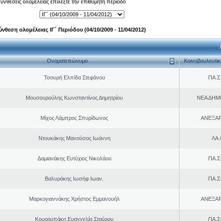
 συνθέσεις ολομέλειας επιλέξτε την επιθυμητή περίοδο
ύνθεση ολομέλειας ΙΓ΄ Περιόδου (04/10/2009 - 11/04/2012)
Ονοματεπώνυμο
Κοινοβουλευτι
Τσουρή Ελπίδα Στεφάνου
ΠΑ.Σ
Μουσουρούλης Κωνσταντίνος Δημητρίου
ΝΕΑ ΔΗΜ
Μίχος Λάμπρος Σπυρίδωνος
ΑΝΕΞΑ
Ντουκάκης Μανούσος Ιωάννη
ΛΑ
Δαμιανάκης Ευτύχιος Νικολάου
ΠΑ.Σ
Βαλυράκης Ιωσήφ Ιωαν.
ΠΑ.Σ
Μαρκογιαννάκης Χρήστος Εμμανουήλ
ΑΝΕΞΑ
Κουρουπάκη Ευαγγελία Σταύρου
ΠΑ.Σ