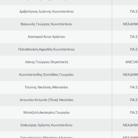
Δριβελέγκας Ιωάννης Κωνσταντίνου
ΠΑ.Σ
Βαγιωνάς Γεώργιος Κωνσταντίνου
ΝΕΑ ΔΗΜ
Κατσαρού Άννα Χρήστου
ΠΑ.Σ
Παπαθανάση Αφροδίτη Κωνσταντίνου
ΠΑ.Σ
Λιάνης Γεώργιος Θεμιστοκλή
ΑΝΕΞΑ
Κωνσταντινίδης Ευστάθιος Γεωργίου
ΝΕΑ ΔΗΜ
Τσώνης Νικόλαος Αθανασίου
ΠΑ.Σ
Αντωνίου Αντωνία (Τόνια) Νικολάου
ΠΑ.Σ
Μπατζελή Αικατερίνη Γεωργίου
ΠΑ.Σ
Σταϊκούρας Χρήστος Κωνσταντίνου
ΝΕΑ ΔΗΜ
Γιαννόπουλος Αθανάσιος Λάμπρου
ΝΕΑ ΔΗΜ