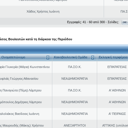
Χάϊδος Χρήστος Ιωάννη
ΠΑ.Σ
Εγγραφές: 41 - 60 από 300 - Σελίδες:
σεις Βουλευτών κατά τη διάρκεια της Περιόδου
Ονοματεπώνυμο
Κοινοβουλευτική Ομάδα
Εκλογική περιφέρεια
ρία Γλυκερία (Μάγια) Κωνσταντίνου
ΠΑ.ΣΟ.Κ.
ΕΠΙΚΡΑΤΕΙΑΣ
υφλιάς Γεώργιος Αθανασίου
ΝΕΑ ΔΗΜΟΚΡΑΤΙΑ
ΕΠΙΚΡΑΤΕΙΑΣ
η Παναγιώτα (Πέμη) Λάμπρου
ΠΑ.ΣΟ.Κ.
Α' ΑΘΗΝΩΝ
μόπουλος Δημήτριος Λάμπρου
ΝΕΑ ΔΗΜΟΚΡΑΤΙΑ
Α' ΑΘΗΝΩΝ
αλολιάκος Βασίλειος Ιωάννη
ΝΕΑ ΔΗΜΟΚΡΑΤΙΑ
Α' ΠΕΙΡΑΙΩΣ
ης Μαυρουδής (Μάκης) Χρήστου
ΑΝΕΞΑΡΤΗΤΟΙ
ΑΤΤΙΚΗΣ (υπόλοι