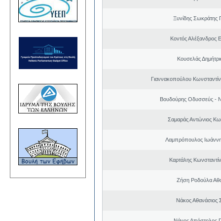
Ξυνίδης Σωκράτης 
Κοντός Αλέξανδρος Ε
Κουσελάς Δημήτρι
Γιαννακοπούλου Κωνσταντίνα
Βουδούρης Οδυσσεύς - Ν
Σαμαράς Αντώνιος Κω
Λαμπρόπουλος Ιωάννη
Καρτάλης Κωνσταντί
Ζήση Ροδούλα Αθ
Νάκος Αθανάσιος 
Νάνος Απόστολος 