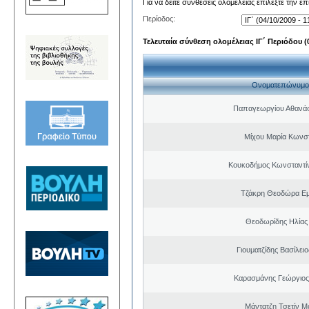
Για να δείτε συνθέσεις ολομέλειας επιλέξτε την ε
Περίοδος:
Τελευταία σύνθεση ολομέλειας ΙΓ΄ Περιόδου (0
Ονοματεπώνυμο
Παπαγεωργίου Αθανάσ
Μίχου Μαρία Κωνσ
Κουκοδήμος Κωνσταντί
Τζάκρη Θεοδώρα Ε
Θεοδωρίδης Ηλίας
Γιουματζίδης Βασίλειο
Καρασμάνης Γεώργιος
Μάντατζη Τσετίν Μ