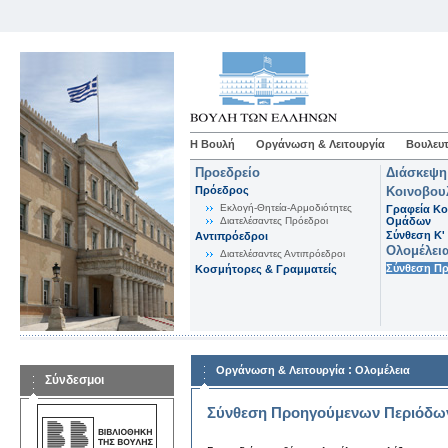
Η Βουλή
Οργάνωση & Λειτουργία
Βουλευτ
Προεδρείο
Διάσκεψη
Πρόεδρος
Κοινοβου
Εκλογή-Θητεία-Αρμοδιότητες
Γραφεία Κο
Διατελέσαντες Πρόεδροι
Ομάδων
Σύνθεση K'
Αντιπρόεδροι
Ολομέλει
Διατελέσαντες Αντιπρόεδροι
Σύνθεση Π
Κοσμήτορες & Γραμματείς
:
Οργάνωση & Λειτουργία
Ολομέλεια
Σύνδεσμοι
Σύνθεση Προηγούμενων Περιόδω