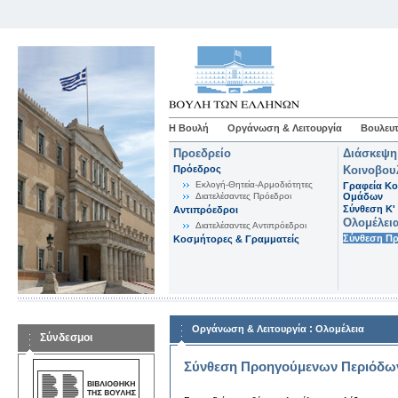
Η Βουλή
Οργάνωση & Λειτουργία
Βουλευτ
Προεδρείο
Διάσκεψη
Πρόεδρος
Κοινοβου
Εκλογή-Θητεία-Αρμοδιότητες
Γραφεία Κο
Διατελέσαντες Πρόεδροι
Ομάδων
Σύνθεση K'
Αντιπρόεδροι
Ολομέλει
Διατελέσαντες Αντιπρόεδροι
Σύνθεση Π
Κοσμήτορες & Γραμματείς
:
Οργάνωση & Λειτουργία
Ολομέλεια
Σύνδεσμοι
Σύνθεση Προηγούμενων Περιόδω