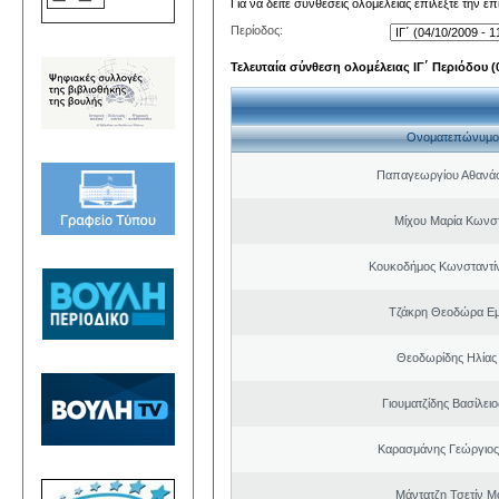
Για να δείτε συνθέσεις ολομέλειας επιλέξτε την ε
Περίοδος:
Τελευταία σύνθεση ολομέλειας ΙΓ΄ Περιόδου (0
Ονοματεπώνυμο
Παπαγεωργίου Αθανάσ
Μίχου Μαρία Κωνσ
Κουκοδήμος Κωνσταντί
Τζάκρη Θεοδώρα Ε
Θεοδωρίδης Ηλίας
Γιουματζίδης Βασίλειο
Καρασμάνης Γεώργιος
Μάντατζη Τσετίν Μ