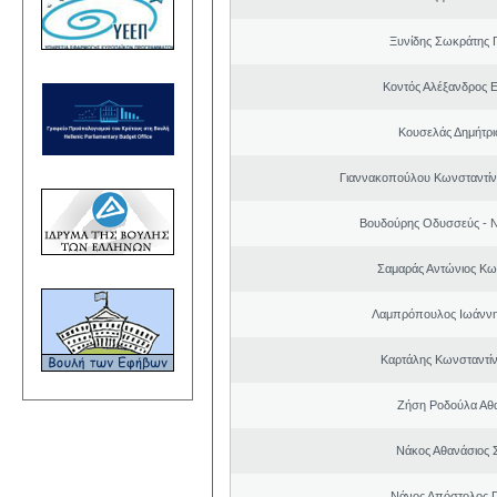
Ξυνίδης Σωκράτης 
Κοντός Αλέξανδρος Ε
Κουσελάς Δημήτρι
Γιαννακοπούλου Κωνσταντίνα
Βουδούρης Οδυσσεύς - Ν
Σαμαράς Αντώνιος Κω
Λαμπρόπουλος Ιωάννη
Καρτάλης Κωνσταντί
Ζήση Ροδούλα Αθ
Νάκος Αθανάσιος 
Νάνος Απόστολος 