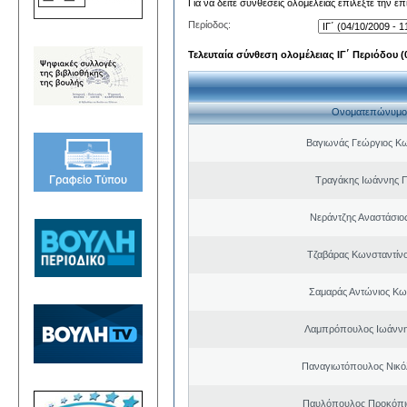
Για να δείτε συνθέσεις ολομέλειας επιλέξτε την ε
Περίοδος:
Τελευταία σύνθεση ολομέλειας ΙΓ΄ Περιόδου (0
Ονοματεπώνυμο
Βαγιωνάς Γεώργιος Κ
Τραγάκης Ιωάννης 
Νεράντζης Αναστάσιος
Τζαβάρας Κωνσταντίν
Σαμαράς Αντώνιος Κω
Λαμπρόπουλος Ιωάννη
Παναγιωτόπουλος Νικό
Παυλόπουλος Προκόπιο