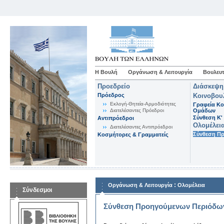
Η Βουλή
Οργάνωση & Λειτουργία
Βουλευτ
Προεδρείο
Διάσκεψη
Πρόεδρος
Κοινοβου
Εκλογή-Θητεία-Αρμοδιότητες
Γραφεία Κο
Διατελέσαντες Πρόεδροι
Ομάδων
Σύνθεση K'
Αντιπρόεδροι
Ολομέλει
Διατελέσαντες Αντιπρόεδροι
Σύνθεση Π
Κοσμήτορες & Γραμματείς
:
Οργάνωση & Λειτουργία
Ολομέλεια
Σύνδεσμοι
Σύνθεση Προηγούμενων Περιόδω