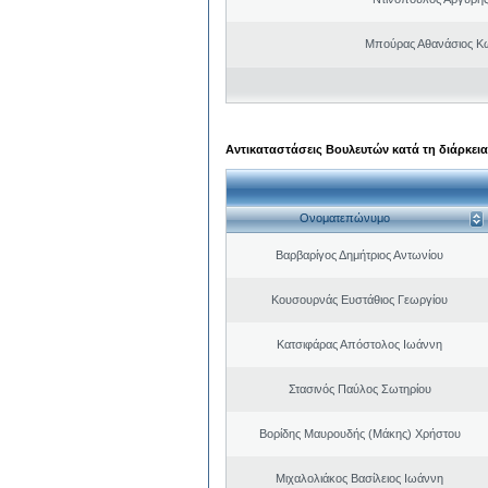
Μπούρας Αθανάσιος Κ
Αντικαταστάσεις Βουλευτών κατά τη διάρκεια
Ονοματεπώνυμο
Βαρβαρίγος Δημήτριος Αντωνίου
Κουσουρνάς Ευστάθιος Γεωργίου
Κατσιφάρας Απόστολος Ιωάννη
Στασινός Παύλος Σωτηρίου
Βορίδης Μαυρουδής (Μάκης) Χρήστου
Μιχαλολιάκος Βασίλειος Ιωάννη