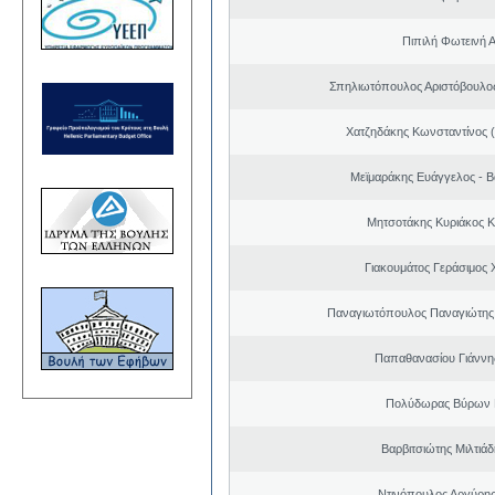
Πιπιλή Φωτεινή 
Σπηλιωτόπουλος Αριστόβουλος
Χατζηδάκης Κωνσταντίνος 
Μεϊμαράκης Ευάγγελος - Β
Μητσοτάκης Κυριάκος 
Γιακουμάτος Γεράσιμος
Παναγιωτόπουλος Παναγιώτης
Παπαθανασίου Γιάννης
Πολύδωρας Βύρων 
Βαρβιτσιώτης Μιλτιά
Ντινόπουλος Αργύρης