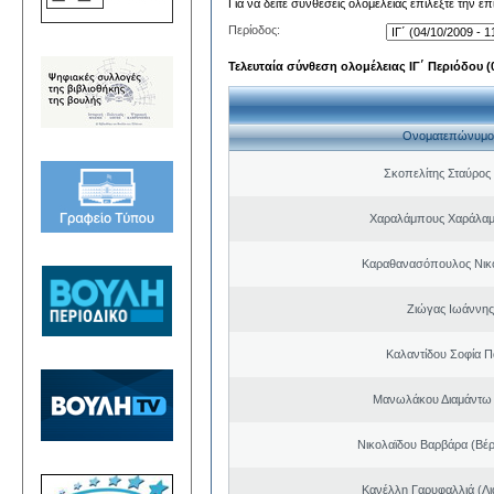
Για να δείτε συνθέσεις ολομέλειας επιλέξτε την ε
Περίοδος:
Τελευταία σύνθεση ολομέλειας ΙΓ΄ Περιόδου (0
Ονοματεπώνυμο
Σκοπελίτης Σταύρος
Χαραλάμπους Χαράλαμ
Καραθανασόπουλος Νικ
Ζιώγας Ιωάννης
Καλαντίδου Σοφία Π
Μανωλάκου Διαμάντω
Νικολαϊδου Βαρβάρα (Βέρ
Κανέλλη Γαρυφαλλιά (Λι