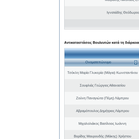
Ιγνατιάδης Θεόδωρος
Αντικαταστάσεις Βουλευτών κατά τη διάρκεια
Ονοματεπώνυμο
Τσόκλη Μαρία Γλυκερία (Μάγια) Κωνσταντίνου
Σουφλιάς Γεώργιος Αθανασίου
Ζούνη Παναγιώτα (Πέμη) Λάμπρου
Αβραμόπουλος Δημήτριος Λάμπρου
Μιχαλολιάκος Βασίλειος Ιωάννη
Βορίδης Μαυρουδής (Μάκης) Χρήστου