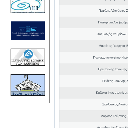
Παφίλης Αθανάσιος 
Παπαρήγα Αλεξάνδρα
Χαλβατζής Σπυρίδων
Μαυρίκος Γεώργιος 
Παπακωνσταντίνου Νικό
Πρωτούλης Ιωάννης 
Γκιόκας Ιωάννης 
Καζάκος Κωνσταντίνος
Σκυλλάκος Αντώνι
Μαρίνος Γεώργιος Β
Μωραΐτης Νικόλαος Ε