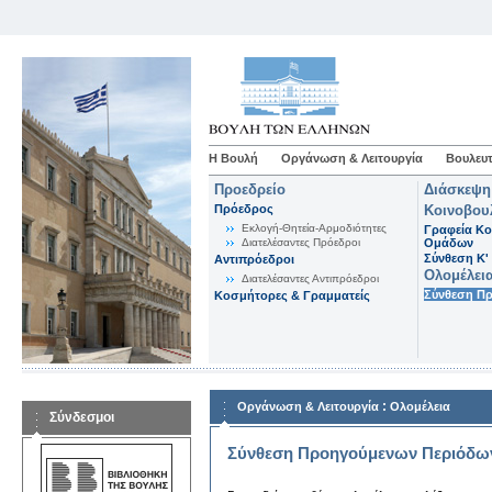
Η Βουλή
Οργάνωση & Λειτουργία
Βουλευτ
Προεδρείο
Διάσκεψη
Πρόεδρος
Κοινοβου
Εκλογή-Θητεία-Αρμοδιότητες
Γραφεία Κο
Διατελέσαντες Πρόεδροι
Ομάδων
Σύνθεση K'
Αντιπρόεδροι
Ολομέλει
Διατελέσαντες Αντιπρόεδροι
Σύνθεση Π
Κοσμήτορες & Γραμματείς
:
Οργάνωση & Λειτουργία
Ολομέλεια
Σύνδεσμοι
Σύνθεση Προηγούμενων Περιόδω