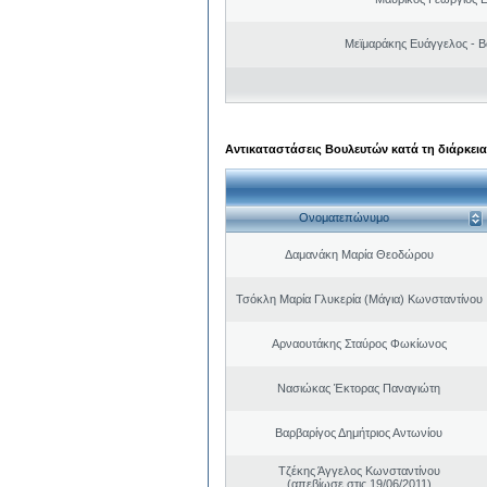
Μεϊμαράκης Ευάγγελος - Β
Αντικαταστάσεις Βουλευτών κατά τη διάρκεια
Ονοματεπώνυμο
Δαμανάκη Μαρία Θεοδώρου
Τσόκλη Μαρία Γλυκερία (Μάγια) Κωνσταντίνου
Αρναουτάκης Σταύρος Φωκίωνος
Νασιώκας Έκτορας Παναγιώτη
Βαρβαρίγος Δημήτριος Αντωνίου
Τζέκης Άγγελος Κωνσταντίνου
(απεβίωσε στις 19/06/2011)