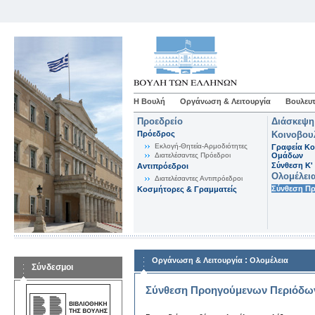
Η Βουλή
Οργάνωση & Λειτουργία
Βουλευτ
Προεδρείο
Διάσκεψη
Πρόεδρος
Κοινοβου
Εκλογή-Θητεία-Αρμοδιότητες
Γραφεία Κο
Διατελέσαντες Πρόεδροι
Ομάδων
Σύνθεση K'
Αντιπρόεδροι
Ολομέλει
Διατελέσαντες Αντιπρόεδροι
Σύνθεση Π
Κοσμήτορες & Γραμματείς
:
Οργάνωση & Λειτουργία
Ολομέλεια
Σύνδεσμοι
Σύνθεση Προηγούμενων Περιόδω