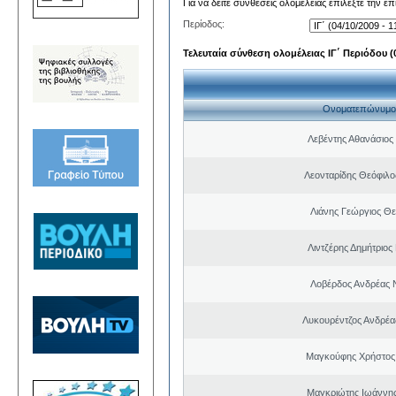
Για να δείτε συνθέσεις ολομέλειας επιλέξτε την ε
Περίοδος:
Τελευταία σύνθεση ολομέλειας ΙΓ΄ Περιόδου (0
Ονοματεπώνυμο
Λεβέντης Αθανάσιος
Λεονταρίδης Θεόφιλο
Λιάνης Γεώργιος Θε
Λιντζέρης Δημήτριος
Λοβέρδος Ανδρέας 
Λυκουρέντζος Ανδρέ
Μαγκούφης Χρήστος
Μαγκριώτης Ιωάννης