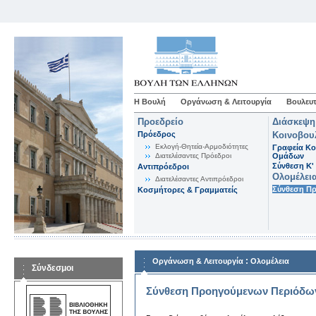
Η Βουλή
Οργάνωση & Λειτουργία
Βουλευτ
Προεδρείο
Διάσκεψη
Πρόεδρος
Κοινοβου
Εκλογή-Θητεία-Αρμοδιότητες
Γραφεία Κο
Διατελέσαντες Πρόεδροι
Ομάδων
Σύνθεση K'
Αντιπρόεδροι
Ολομέλει
Διατελέσαντες Αντιπρόεδροι
Σύνθεση Π
Κοσμήτορες & Γραμματείς
:
Οργάνωση & Λειτουργία
Ολομέλεια
Σύνδεσμοι
Σύνθεση Προηγούμενων Περιόδω