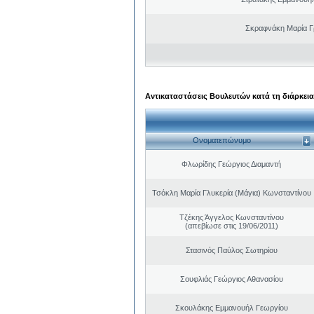
Σκραφνάκη Μαρία Γ
Αντικαταστάσεις Βουλευτών κατά τη διάρκεια
Ονοματεπώνυμο
Φλωρίδης Γεώργιος Διαμαντή
Τσόκλη Μαρία Γλυκερία (Μάγια) Κωνσταντίνου
Τζέκης Άγγελος Κωνσταντίνου
(απεβίωσε στις 19/06/2011)
Στασινός Παύλος Σωτηρίου
Σουφλιάς Γεώργιος Αθανασίου
Σκουλάκης Εμμανουήλ Γεωργίου