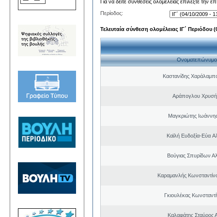
Για να δείτε συνθέσεις ολομέλειας επιλέξτε την ε
Περίοδος:
Τελευταία σύνθεση ολομέλειας ΙΓ΄ Περιόδου (0
Ονοματεπώνυμο
Καστανίδης Χαράλαμπ
Αράπογλου Χρυσή
Μαγκριώτης Ιωάννης
Καϊλή Ευδοξία-Εύα A
Βούγιας Σπυρίδων Α
Καραμανλής Κωνσταντίν
Γκιουλέκας Κωνσταντί
Καλαφάτης Σταύρος 