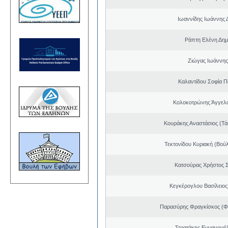
Ιωαννίδης Ιωάννης 
Ράπτη Ελένη Δημ
Ζιώγας Ιωάννης
Καλαντίδου Σοφία Π
Κολοκοτρώνης Άγγελ
Κουράκης Αναστάσιος (Τά
Τεκτονίδου Κυριακή (Βού
Κατσούρας Χρήστος 
Κεγκέρογλου Βασίλειος
Παρασύρης Φραγκίσκος (Φ
Στρατάκης Εμμανουή