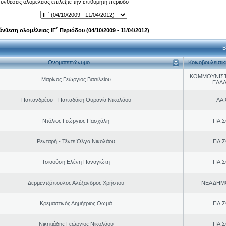
 συνθέσεις ολομέλειας επιλέξτε την επιθυμητή περίοδο
ύνθεση ολομέλειας ΙΓ΄ Περιόδου (04/10/2009 - 11/04/2012)
Β
Ονοματεπώνυμο
Κοινοβουλευτι
ΚΟΜΜΟΥΝΙΣ
Μαρίνος Γεώργιος Βασιλείου
ΕΛΛ
Παπανδρέου - Παπαδάκη Ουρανία Νικολάου
ΛΑ
Ντόλιος Γεώργιος Πασχάλη
ΠΑ.Σ
Ρενταρή - Τέντε Όλγα Νικολάου
ΠΑ.Σ
Τσιαούση Ελένη Παναγιώτη
ΠΑ.Σ
Δερμεντζόπουλος Αλέξανδρος Χρήστου
ΝΕΑ ΔΗΜ
Κρεμαστινός Δημήτριος Θωμά
ΠΑ.Σ
Νικητιάδης Γεώργιος Νικολάου
ΠΑ.Σ