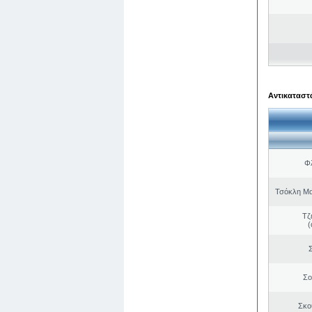
Αντικαταστά
Φλ
Τσόκλη Μα
Τζ
(
Σ
Σο
Σκο