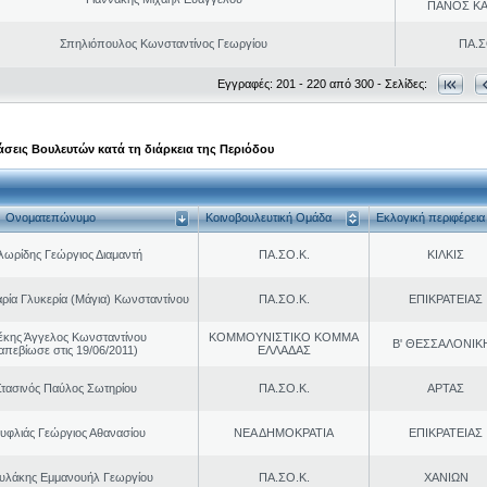
ΠΑΝΟΣ Κ
Σπηλιόπουλος Κωνσταντίνος Γεωργίου
ΠΑ.Σ
Εγγραφές: 201 - 220 από 300 - Σελίδες:
σεις Βουλευτών κατά τη διάρκεια της Περιόδου
Ονοματεπώνυμο
Κοινοβουλευτική Ομάδα
Εκλογική περιφέρεια
ωρίδης Γεώργιος Διαμαντή
ΠΑ.ΣΟ.Κ.
ΚΙΛΚΙΣ
ρία Γλυκερία (Μάγια) Κωνσταντίνου
ΠΑ.ΣΟ.Κ.
ΕΠΙΚΡΑΤΕΙΑΣ
έκης Άγγελος Κωνσταντίνου
ΚΟΜΜΟΥΝΙΣΤΙΚΟ ΚΟΜΜΑ
Β' ΘΕΣΣΑΛΟΝΙΚ
απεβίωσε στις 19/06/2011)
ΕΛΛΑΔΑΣ
τασινός Παύλος Σωτηρίου
ΠΑ.ΣΟ.Κ.
ΑΡΤΑΣ
υφλιάς Γεώργιος Αθανασίου
ΝΕΑ ΔΗΜΟΚΡΑΤΙΑ
ΕΠΙΚΡΑΤΕΙΑΣ
υλάκης Εμμανουήλ Γεωργίου
ΠΑ.ΣΟ.Κ.
ΧΑΝΙΩΝ