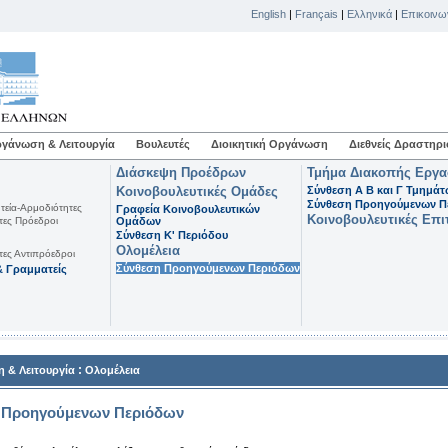
English
|
Français
|
Ελληνικά
|
Επικοινω
γάνωση & Λειτουργία
Βουλευτές
Διοικητική Οργάνωση
Διεθνείς Δραστηρι
Διάσκεψη Προέδρων
Τμήμα Διακοπής Εργ
Κοινοβουλευτικές Ομάδες
Σύνθεση Α Β και Γ Τμημά
Σύνθεση Προηγούμενων Π
τεία-Αρμοδιότητες
Γραφεία Κοινοβουλευτικών
Κοινοβουλευτικές Επι
τες Πρόεδροι
Ομάδων
Σύνθεση K' Περιόδου
Ολομέλεια
τες Αντιπρόεδροι
Σύνθεση Προηγούμενων Περιόδων
 Γραμματείς
:
 & Λειτουργία
Ολομέλεια
 Προηγούμενων Περιόδων