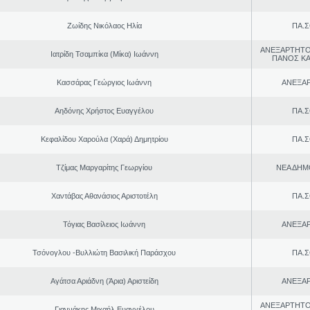
Ζωίδης Νικόλαος Ηλία
ΠΑ.Σ
ΑΝΕΞΑΡΤΗΤΟ
Ιατρίδη Τσαμπίκα (Μίκα) Ιωάννη
ΠΑΝΟΣ Κ
Κασσάρας Γεώργιος Ιωάννη
ΑΝΕΞΑ
Αηδόνης Χρήστος Ευαγγέλου
ΠΑ.Σ
Κεφαλίδου Χαρούλα (Χαρά) Δημητρίου
ΠΑ.Σ
Τζίμας Μαργαρίτης Γεωργίου
ΝΕΑ ΔΗΜ
Χαντάβας Αθανάσιος Αριστοτέλη
ΠΑ.Σ
Τόγιας Βασίλειος Ιωάννη
ΑΝΕΞΑ
Τσόνογλου -Βυλλιώτη Βασιλική Παράσχου
ΠΑ.Σ
Αγάτσα Αριάδνη (Άρια) Αριστείδη
ΑΝΕΞΑ
ΑΝΕΞΑΡΤΗΤΟ
Γιαννάκης Μιχαήλ Ευαγγέλου