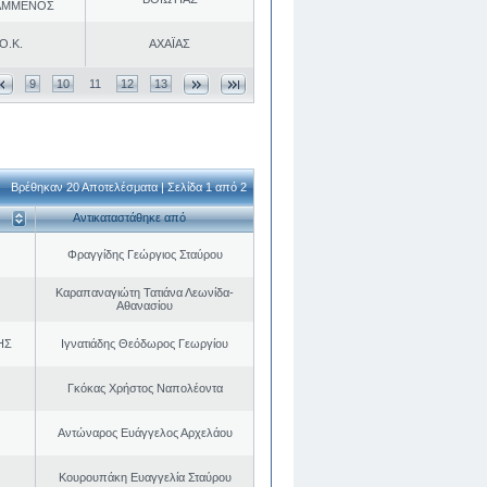
ΑΜΜΕΝΟΣ
Ο.Κ.
ΑΧΑΪΑΣ
9
10
11
12
13
Βρέθηκαν 20 Αποτελέσματα | Σελίδα 1 από 2
Αντικαταστάθηκε από
Φραγγίδης Γεώργιος Σταύρου
Καραπαναγιώτη Τατιάνα Λεωνίδα-
Αθανασίου
ΗΣ
Ιγνατιάδης Θεόδωρος Γεωργίου
Γκόκας Χρήστος Ναπολέοντα
Αντώναρος Ευάγγελος Αρχελάου
Κουρουπάκη Ευαγγελία Σταύρου