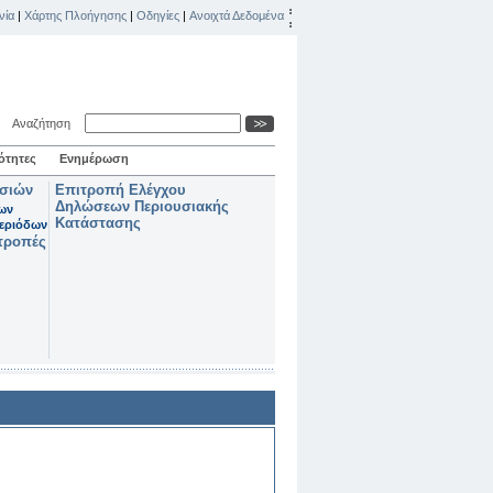
νία
|
Χάρτης Πλοήγησης
|
Οδηγίες
|
Ανοιχτά Δεδομένα
Αναζήτηση
ότητες
Ενημέρωση
ασιών
Επιτροπή Ελέγχου
Δηλώσεων Περιουσιακής
των
Κατάστασης
εριόδων
τροπές