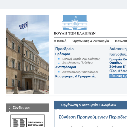
Η Βουλή
Οργάνωση & Λειτουργία
Βουλευτ
Προεδρείο
Διάσκεψη
Πρόεδρος
Κοινοβου
Εκλογή-Θητεία-Αρμοδιότητες
Γραφεία Κο
Διατελέσαντες Πρόεδροι
Ομάδων
Σύνθεση K'
Αντιπρόεδροι
Ολομέλει
Διατελέσαντες Αντιπρόεδροι
Σύνθεση Π
Κοσμήτορες & Γραμματείς
:
Οργάνωση & Λειτουργία
Ολομέλεια
Σύνδεσμοι
Σύνθεση Προηγούμενων Περιόδω