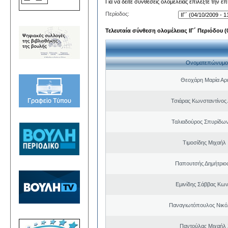
Για να δείτε συνθέσεις ολομέλειας επιλέξτε την ε
Περίοδος:
Τελευταία σύνθεση ολομέλειας ΙΓ΄ Περιόδου (0
Ονοματεπώνυμο
Θεοχάρη Μαρία Αρι
Τσιάρας Κωνσταντίνος
Ταλιαδούρος Σπυρίδω
Τιμοσίδης Μιχαήλ
Παπουτσής Δημήτριο
Εμινίδης Σάββας Κων
Παναγιωτόπουλος Νικό
Παντούλας Μιχαήλ