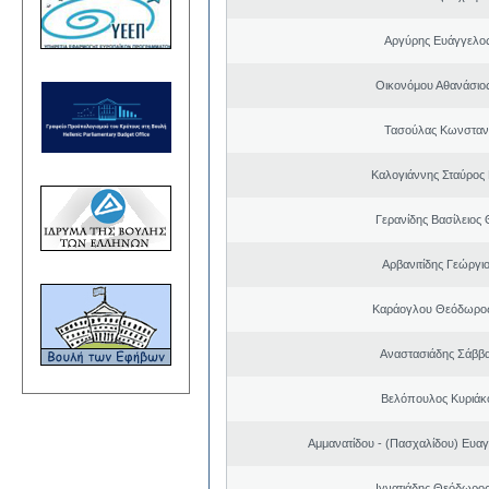
Αργύρης Ευάγγελο
Οικονόμου Αθανάσιο
Τασούλας Κωνσταντ
Καλογιάννης Σταύρος 
Γερανίδης Βασίλειος
Αρβανιτίδης Γεώργι
Καράογλου Θεόδωρος
Αναστασιάδης Σάββ
Βελόπουλος Κυριάκ
Αμμανατίδου - (Πασχαλίδου) Ευαγ
Ιγνατιάδης Θεόδωρος