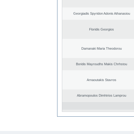
Georgiadis Spyridon Adonis Athanasiou
Floridis Georgios
Damanaki Maria Theodorou
Boridis Mayroudhs Makis Chrhstou
Arnaoutakis Stavros
Abramopoulos Dimhtrios Lamprou