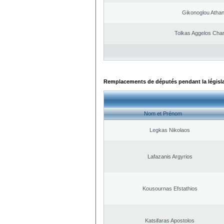
Gikonoglou Atha
Tolkas Aggelos Cha
Remplacements de députés pendant la législ
Nom et Prénom
Legkas Nikolaos
Lafazanis Argyrios
Kousournas Efstathios
Katsifaras Apostolos