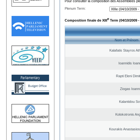
Pour consulter la composition des Assemblées plé
Plenum Term:
e
Composition finale de XIII
Term (04/10/2009 -
Nom et Prénom
Kalafatis Stayros A
Ioannidis Ioan
Rapti Eleni Dimi
Ziogas Ioann
Kalantidou Sof
Kolokotronis An
Kourakis Anastasios