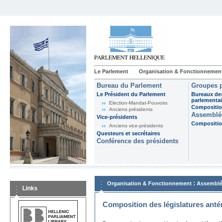
Le Parlement
Organisation & Fonctionnemen
Bureau du Parlement
Groupes p
Le Président du Parlement
Bureaux de
parlementai
Election-Mandat-Pouvoirs
Composition
Anciens présidents
Assemblée
Vice-présidents
Composition
Anciens vice-présidents
Questeurs et secrétaires
Conférence des présidents
:
Organisation & Fonctionnement
Assemblé
Links
Composition des législatures anté