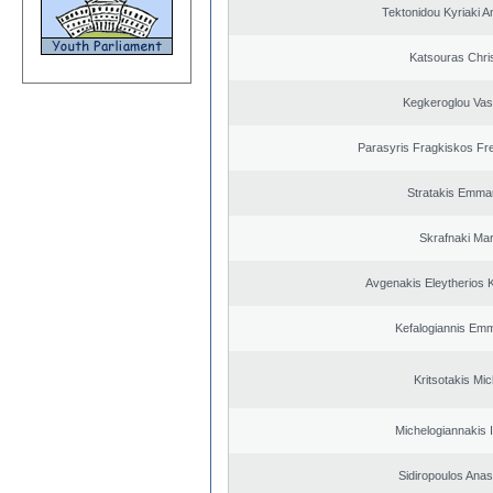
Tektonidou Kyriaki A
Katsouras Chri
Kegkeroglou Vasi
Parasyris Fragkiskos Fr
Stratakis Emman
Skrafnaki Mar
Avgenakis Eleytherios 
Kefalogiannis Emm
Kritsotakis Mic
Michelogiannakis 
Sidiropoulos Anas