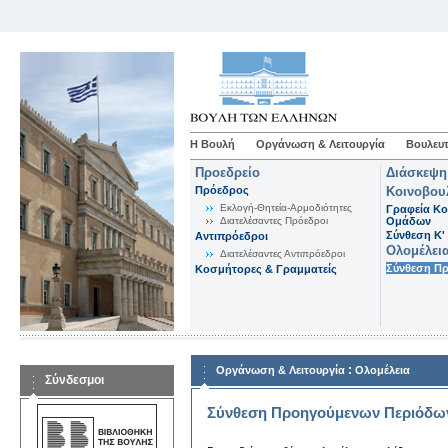
Η Βουλή
Οργάνωση & Λειτουργία
Βουλευτ
Προεδρείο
Διάσκεψη
Πρόεδρος
Κοινοβου
Εκλογή-Θητεία-Αρμοδιότητες
Γραφεία Κο
Διατελέσαντες Πρόεδροι
Ομάδων
Σύνθεση K'
Αντιπρόεδροι
Ολομέλει
Διατελέσαντες Αντιπρόεδροι
Σύνθεση Π
Κοσμήτορες & Γραμματείς
:
Οργάνωση & Λειτουργία
Ολομέλεια
Σύνδεσμοι
Σύνθεση Προηγούμενων Περιόδω