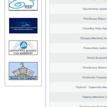
Πρωτόπαπας Χρήστο
Πολύδωρας Βύρων 
Πολατίδης Ηλίας Χα
Πλεύρης Αθανάσιος Κ
Πλακιωτάκης Ιωάνν
Πιπιλή Φωτεινή 
Πετσάλνικος Φίλιππ
Πεταλωτής Γεώργιος 
Περλεπέ - Σηφουνάκη Αικα
Παφίλης Αθανάσιος 
Παυλόπουλος Προκόπιο