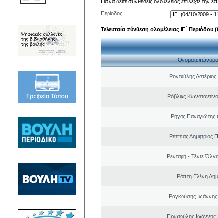
Για να δείτε συνθέσεις ολομέλειας επιλέξτε την ε
Περίοδος:
Τελευταία σύνθεση ολομέλειας ΙΓ΄ Περιόδου (0
Ονοματεπώνυμο
Ροντούλης Αστέριος
Ρόβλιας Κωνσταντίνο
Ρήγας Παναγιώτης
Ρέππας Δημήτριος 
Ρενταρή - Τέντε Όλγ
Ράπτη Ελένη Δημ
Ραγκούσης Ιωάννης
Πρωτούλης Ιωάννης 