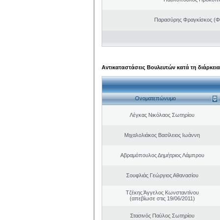
Παρασύρης Φραγκίσκος (Φ
Αντικαταστάσεις Βουλευτών κατά τη διάρκεια
Ονοματεπώνυμο
Λέγκας Νικόλαος Σωτηρίου
Μιχαλολιάκος Βασίλειος Ιωάννη
Αβραμόπουλος Δημήτριος Λάμπρου
Σουφλιάς Γεώργιος Αθανασίου
Τζέκης Άγγελος Κωνσταντίνου
(απεβίωσε στις 19/06/2011)
Στασινός Παύλος Σωτηρίου