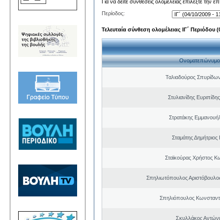
Για να δείτε συνθέσεις ολομέλειας επιλέξτε την ε
Περίοδος:
Τελευταία σύνθεση ολομέλειας ΙΓ΄ Περιόδου (0
Ονοματεπώνυμο
Ταλιαδούρος Σπυρίδω
Στυλιανίδης Ευριπίδη
Στρατάκης Εμμανουή
Σταμάτης Δημήτριος
Σταϊκούρας Χρήστος Κ
Σπηλιωτόπουλος Αριστόβουλος
Σπηλιόπουλος Κωνσταντ
Σκυλλάκος Αντώνι