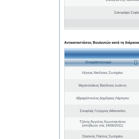
Σακοράφα Σοφία
Αντικαταστάσεις Βουλευτών κατά τη διάρκεια
Ονοματεπώνυμο
Λέγκας Νικόλαος Σωτηρίου
Μιχαλολιάκος Βασίλειος Ιωάννη
Αβραμόπουλος Δημήτριος Λάμπρου
Σουφλιάς Γεώργιος Αθανασίου
Τζέκης Άγγελος Κωνσταντίνου
(απεβίωσε στις 19/06/2011)
Στασινός Παύλος Σωτηρίου