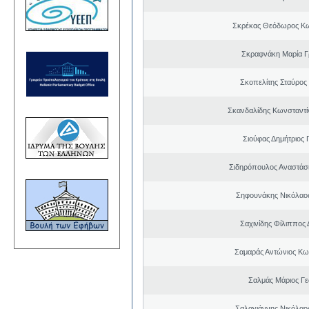
Σκρέκας Θεόδωρος Κω
Σκραφνάκη Μαρία Γ
Σκοπελίτης Σταύρος
Σκανδαλίδης Κωνσταντί
Σιούφας Δημήτριος 
Σιδηρόπουλος Αναστάσ
Σηφουνάκης Νικόλαο
Σαχινίδης Φίλιππος 
Σαμαράς Αντώνιος Κω
Σαλμάς Μάριος Γ
Σαλαγιάννης Νικόλαος