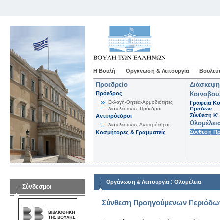
Η Βουλή
Οργάνωση & Λειτουργία
Βουλευτ
Προεδρείο
Διάσκεψη
Πρόεδρος
Κοινοβου
Εκλογή-Θητεία-Αρμοδιότητες
Γραφεία Κο
Διατελέσαντες Πρόεδροι
Ομάδων
Σύνθεση K'
Αντιπρόεδροι
Ολομέλει
Διατελέσαντες Αντιπρόεδροι
Σύνθεση Π
Κοσμήτορες & Γραμματείς
:
Οργάνωση & Λειτουργία
Ολομέλεια
Σύνδεσμοι
Σύνθεση Προηγούμενων Περιόδω