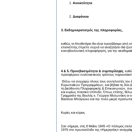
Ανοικτότητα
Διαφάνεια
3. Εκδημοκρατισμός της πληροφορίας,
καθώς το Αποθετήριο θα είναι προσβάσιμο από οπ
επισκέπτης έπρεπε συχνά να αναζητήσει διά ζώσης
κοινοβουλευτική πληροφόρηση, για την ακαδημαϊκή
4 & 5. Προσβασιμότητα & συμπερίληψη
, καθ
προσφέρουν εναλλακτικούς τρόπους παρουσίαση
Θέλω να συγχαρώ όλους τους συντελεστές του 
Ευρωπαϊκών Προγραμμάτων, και βέβαια τις δύο Διε
τη Διεύθυνση Πληροφορικής & Επικοινωνιών, που 
και κυρίως ποιοτικό επίπεδο. Όπως επίσης, θέλ
Γραμματέα της Βουλής κ. Γεώργιο Μυλωνάκη οι οπ
Βασίλειο Μπαγιώκο και την πολύ μικρή προσωπι
Κυρίες και κύριοι,
Σαν σήμερα, στις 8 Μαΐου 1845 «Ο πόλεμος ετελε
1976 στο πρωτοσέλιδο της «Ημερησίας» αναγράφε