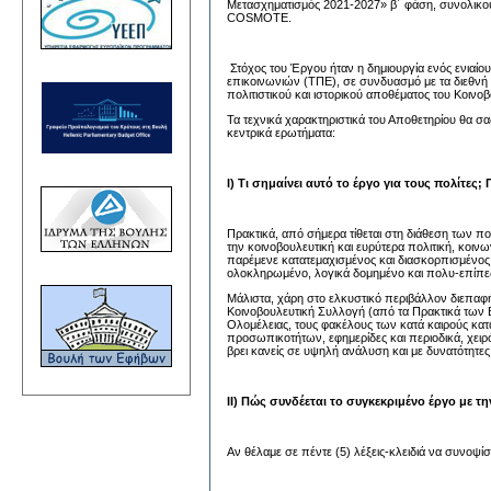
Μετασχηματισμός 2021-2027» β΄ φάση, συνολικού
COSMOTE.
Στόχος του Έργου ήταν η δημιουργία ενός ενιαίου
επικοινωνιών (ΤΠΕ), σε συνδυασμό με τα διεθνή 
πολιτιστικού και ιστορικού αποθέματος του Κοινοβ
Τα τεχνικά χαρακτηριστικά του Αποθετηρίου θα 
κεντρικά ερωτήματα:
Ι) Τι σημαίνει αυτό το έργο για τους πολίτες;
Πρακτικά, από σήμερα τίθεται στη διάθεση των πολ
την κοινοβουλευτική και ευρύτερα πολιτική, κοινω
παρέμενε κατατεμαχισμένος και διασκορπισμένος
ολοκληρωμένο, λογικά δομημένο και πολυ-επίπεδ
Μάλιστα, χάρη στο ελκυστικό περιβάλλον διεπαφή
Κοινοβουλευτική Συλλογή (από τα Πρακτικά των 
Ολομέλειας, τους φακέλους των κατά καιρούς κα
προσωπικοτήτων, εφημερίδες και περιοδικά, χειρόγ
βρει κανείς σε υψηλή ανάλυση και με δυνατότητες
ΙΙ) Πώς συνδέεται το συγκεκριμένο έργο με 
Αν θέλαμε σε πέντε (5) λέξεις-κλειδιά να συνοψί