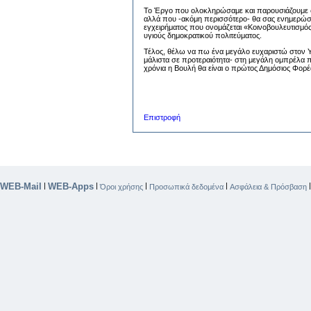
Το Έργο που ολοκληρώσαμε και παρουσιάζουμε σήμ
αλλά που -ακόμη περισσότερο- θα σας ενημερώσει,
εγχειρήματος που ονομάζεται «Κοινοβουλευτισμό
υγιούς δημοκρατικού πολιτεύματος.
Τέλος, θέλω να πω ένα μεγάλο ευχαριστώ στον 
μάλιστα σε προτεραιότητα- στη μεγάλη ομπρέλα πο
χρόνια η Βουλή θα είναι ο πρώτος Δημόσιος Φορ
Επιστροφή
WEB-Mail
WEB-Apps
|
|
|
|
Όροι χρήσης
Προσωπικά δεδομένα
Ασφάλεια & Πρόσβαση