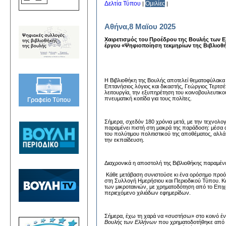
Δελτία Τύπου
Ομιλίες
|
|
Αθήνα,8 Μαϊου 2025
Χαιρετισμός του Προέδρου της Βουλής των Ε
έργου «Ψηφιοποίηση τεκμηρίων της Βιβλιοθ
Η Βιβλιοθήκη της Βουλής αποτελεί θεματοφύλακα
Επτανήσιος λόγιος και δικαστής, Γεώργιος Τερτσ
λειτουργία, την εξυπηρέτηση του κοινοβουλευτικ
πνευματική κοιτίδα για τους πολίτες.
Σήμερα, σχεδόν 180 χρόνια μετά, με την τεχνολογ
παραμένει πιστή στη μακρά της παράδοση: μέσα απ
του πολύτιμου πολιτιστικού της αποθέματος, αλλά
την εκπαίδευση.
Διαχρονικά η αποστολή της Βιβλιοθήκης παραμένει
Κάθε μετάβαση συνιστούσε κι ένα ορόσημο προόδ
στη Συλλογή Ημερήσιου και Περιοδικού Τύπου. Κ
των μικροταινιών, με χρηματοδότηση από το Επι
περιεχόμενο χιλιάδων εφημερίδων.
Σήμερα, έχω τη χαρά να «συστήσω» στο κοινό ένα
Βουλής των Ελλήνων
που χρηματοδοτήθηκε από τ