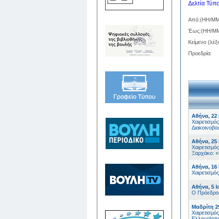
Δελτία Τύπ
Από:(HH/MM
Έως:(HH/M
Κείμενο (λέξη
Προεδρία:
Αθήνα, 22 
Χαιρετισμό
Διακοινοβο
Αθήνα, 25 
Χαιρετισμό
Ξαρχάκο: «
Αθήνα, 16 
Χαιρετισμό
Αθήνα, 5 Ι
Ο Πρόεδρος
Μαδρίτη 2
Χαιρετισμό
Ελληνοϊσπα