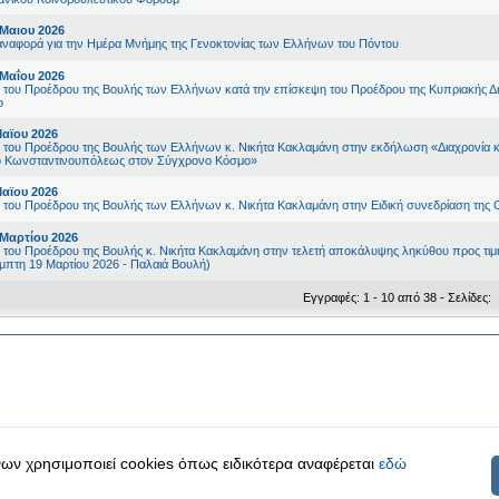
 Μαιου 2026
αναφορά για την Ημέρα Μνήμης της Γενοκτονίας των Ελλήνων του Πόντου
 Μαΐου 2026
ς του Προέδρου της Βουλής των Ελλήνων κατά την επίσκεψη του Προέδρου της Kυπριακής Δ
ο
Μαϊου 2026
ς του Προέδρου της Βουλής των Ελλήνων κ. Νικήτα Κακλαμάνη στην εκδήλωση «Διαχρονία κα
ίο Κωνσταντινουπόλεως στον Σύγχρονο Κόσμο»
Μαϊου 2026
ς του Προέδρου της Βουλής των Ελλήνων κ. Νικήτα Κακλαμάνη στην Ειδική συνεδρίαση της 
 Μαρτίου 2026
ς του Προέδρου της Βουλής κ. Νικήτα Κακλαμάνη στην τελετή αποκάλυψης ληκύθου προς τι
μπτη 19 Μαρτίου 2026 - Παλαιά Βουλή)
Εγγραφές: 1 - 10 από 38 - Σελίδες:
ων χρησιμοποιεί cookies όπως ειδικότερα αναφέρεται
εδώ
|
|
 δεδομένα
Ασφάλεια & Πρόσβαση