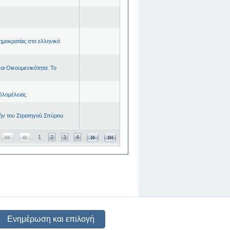
ημοκρατίας στο ελληνικό
ι Οικουμενικότητα: Το
Ολομέλειας
μήν του Στρατηγού Σπύρου
1
2
3
4
Ενημέρωση και επιλογή