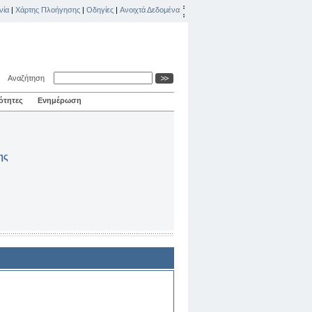
νία
|
Χάρτης Πλοήγησης
|
Οδηγίες
|
Ανοιχτά Δεδομένα
Αναζήτηση
ότητες
Ενημέρωση
ης