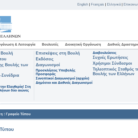
English
|
Français
|
Ελληνικά
|
Επικοινω
γάνωση & Λειτουργία
Βουλευτές
Διοικητική Οργάνωση
Διεθνείς Δραστηρι
 Βουλή
Επισκέψεις στη Βουλή
Διαβουλεύσεις
Συχνές Ερωτήσεις
που
Εκδόσεις
Χρήσιμοι Σύνδεσμοι
της Βουλής των
Διαγωνισμοί
Τηλεοπτικός Σταθμός τ
Προσκλήσεις Υποβολής
Βουλής των Ελλήνων
Προσφοράς
-Συνέδρια
Συνοπτικοί Διαγωνισμοί (αρχείο)
Δημόσιοι και Διεθνείς Διαγωνισμοί
 την Ελευθερία! Στη
λήνων δύο αιώνες
:
ση
Γραφείο Τύπου
 Τύπου