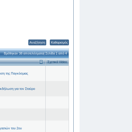
Καθαρισμός
Βρέθηκαν 38 αποτελέσματα| Σελίδα 1 από 4
Σχετικά Video
υση της Παγκόσμιας
εκδήλωση για τον Σταύρο
γασιών του 2ου