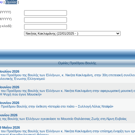
ου
Ομιλίες
|
|
/YYYY)
M/YYYY)
-κλειδί):
Ομιλίες Προέδρου Βουλής
Ιουλίου 2026
ς του Προέδρου της Βουλής των Ελλήνων, κ. Νικήτα Κακλαμάνη, στην 30η επετειακή συνέλε
υλευτικής Ένωσης Ελληνισμού
Ιουνίου 2026
ς του Προέδρου της Βουλής των Ελλήνων κ. Νικήτα Κακλαμάνη στην αφιερωματική μουσική 
Η Ψυχή που έγινε Μουσική»
Ιουνίου 2026
ς Προέδρου Βουλής στην έκθεση «Ιστορία στο πιάτο – Συλλογή Λόλας Νταϊφά»
ουνίου 2026
 της Βουλής των Ελλήνων εγκαινίασε το Μουσείο Θαλάσσιας Ζωής στη Λίμνη Ευβοίας
9 Μαΐου 2026
ς του Προέδρου της Βουλής των Ελλήνων κ. Νικήτα Κακλαμάνη στην επίσημη έναρξη των ερ
νικού Κοινοβουλευτικού Φόρουμ