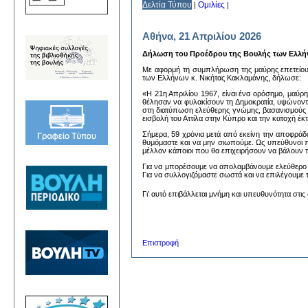
Δελτία Τύπου
Ομιλίες
|
|
Αθήνα, 21 Απριλίου 2026
Δήλωση του Προέδρου της Βουλής των Ελλήν
Με αφορμή τη συμπλήρωση της μαύρης επετείου
των Ελλήνων κ. Νικήτας Κακλαμάνης, δήλωσε:
«Η 21η Απριλίου 1967, είναι ένα ορόσημο, μαύρη
θέλησαν να φυλακίσουν τη Δημοκρατία, υψώνον
στη διατύπωση ελεύθερης γνώμης, βασανισμούς κ
εισβολή του Αττίλα στην Κύπρο και την κατοχή έ
Σήμερα, 59 χρόνια μετά από εκείνη την αποφράδα
θυμόμαστε και να μην σιωπούμε. Ως υπεύθυνοι π
μέλλον κάποιοι που θα επιχειρήσουν να βάλουν 
Για να μπορέσουμε να απολαμβάνουμε ελεύθερο α
Για να συλλογιζόμαστε σωστά και να επιλέγουμε 
Γι’ αυτό επιβάλλεται μνήμη και υπευθυνότητα στι
Επιστροφή