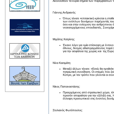
Ακολουθούν τα κύρια σημεία των παρεμβάσεων 
Γιάννης Ανδριανός:
Όπως τόνισε «επιτακτική κρίνεται η στ
των ενόπλων δυνάμεων παρέχοντάς τους τ
όσο και στην ενίσχυση του ανθρώπινου 
νεοεισερχόμενους σπουδαστές. Συνεχάρη
Μιχάλης Κατρίνης:
Έκανε λόγο για «μία επίσκεψη με έντονο
έθνους, δεσμός αδιαπραγμάτευτος παρά 
για την ασφάλεια της χώρας και της Ευρ
Νίνα Κασιμάτη:
Μεταξύ άλλων τόνισε: «Εσείς θα ηγηθείτε 
πατριωτική συνείδηση. Οι στιγμές που ζ
Κύπρο, με τον τρόπο που γίνονται οι συν
Νίκος Παπαναστάσης:
Προερχόμενος από στρατιωτικό χώρο, τόν
προσόν απαραίτητο για την εξέλιξή σας. Η
έλλειψη προσωπικού στις ένοπλες δυνάμε
Στυλιανός Φωτόπουλος: