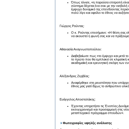
Όπως τόνισε, «η παρούσα επιτροπή είναι
σύστημα δέχεται ένα σοκ με την εισβολή 
έμψυχο δυναμικό της επενδύοντας περισσ
πολύ λίγο και οφείλει το έθνος να αυξήσει
Γιώργος Ρούντας:
Ο κ. Ρούντας επεσήμανε: «Η θέση σας είν
να ακουστεί η φωνή σας και να πράξουμε 
Αθανασία Αναγνωστοπούλου:
Διαβεβαίωσε πως «το έμψυχο και μετά το 
το πρώτο που θα εμπλακεί σε κλιματική κ
ακαδημαϊκή και ερευνητική σκέψη των 
Αλέξανδρος Ζερβέας:
Αναφέρθηκε στη ρευστότητα που υπάρχει 
έθνος μας γιατί δίχως το ανθρώπινο υλικό
Ευάγγελος Αποστολάκης:
Έχοντας υπηρετήσει τις Ένοπλες Δυνάμει
εκσυγχρονισμό και προσαρμογή στις νέε
μεταπτυχιακό πρόγραμμα σπουδών».
Φωτογραφίες υψηλής ανάλυσης