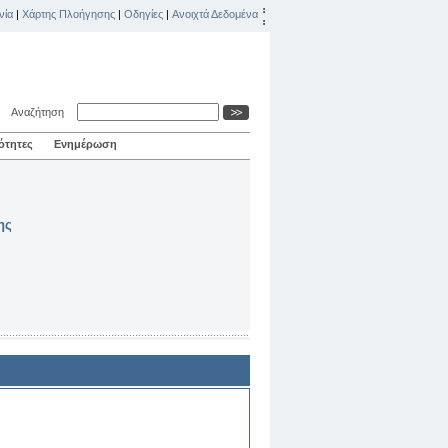
νία
|
Χάρτης Πλοήγησης
|
Οδηγίες
|
Ανοιχτά Δεδομένα
Αναζήτηση
ότητες
Ενημέρωση
ης