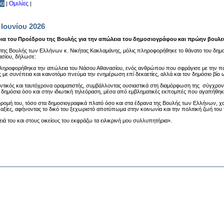
ου
Ομιλίες
|
|
 Ιουνίου 2026
ια του Προέδρου της Βουλής για την απώλεια του δημοσιογράφου και πρώην βουλ
της Βουλής των Ελλήνων κ. Νικήτας Κακλαμάνης, μόλις πληροφορήθηκε το θάνατο του δημ
σίου, δήλωσε:
ληροφορήθηκα την απώλεια του Νάσου Αθανασίου, ενός ανθρώπου που σφράγισε με την παρ
με συνέπεια και καινοτόμο πνεύμα την ενημέρωση επί δεκαετίες, αλλά και τον δημόσιο βίο 
ντικός και ταυτόχρονα οραματιστής, συμβάλλοντας ουσιαστικά στη διαμόρφωση της σύγχρον
 δημόσια όσο και στην ιδιωτική τηλεόραση, μέσα από εμβληματικές εκπομπές που αγαπήθηκ
δρομή του, τόσο στα δημοσιογραφικά πλατό όσο και στα έδρανα της Βουλής των Ελλήνων, χ
 αξίες, αφήνοντας το δικό του ξεχωριστό αποτύπωμα στην κοινωνία και την πολιτική ζωή του
ειά του και στους οικείους του εκφράζω τα ειλικρινή μου συλλυπητήρια».