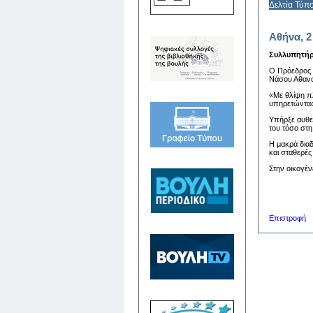
Δελτία Τύπ
Αθήνα, 2
Συλλυπητήρ
Ο Πρόεδρος 
Νάσου Αθανα
«Με θλίψη π
υπηρετώντας 
Υπήρξε αυθε
του τόσο στη
Η μακρά δια
και σταθερές
Στην οικογέν
Επιστροφή