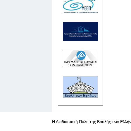
Η Διαδικτυακή Πύλη της Βουλής των Ελλήν
WEB-Mail
WEB-Apps
|
|
|
Όροι χρήσης
Προσωπικά