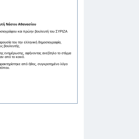
ευτή Νάσου Αθανασίου
οσιογράφου και πρώην βουλευτή του ΣΥΡΙΖΑ
ουσία του την ελληνική δημοσιογραφία,
ως βουλευτής.
ης ενημέρωσης, αφήνοντας ανεξίτηλο το στίγμα
αν από το κοινό.
αρακτηρίστηκε από ήθος, συγκροτημένο λόγο
 τόπου.