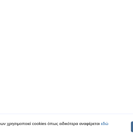
ων χρησιμοποιεί cookies όπως ειδικότερα αναφέρεται
εδώ
|
|
 δεδομένα
Ασφάλεια & Πρόσβαση