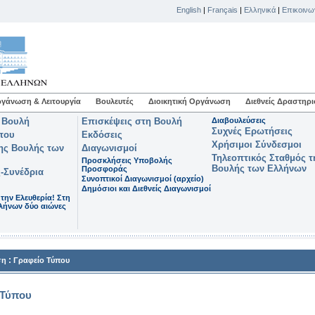
English
|
Français
|
Ελληνικά
|
Επικοινω
γάνωση & Λειτουργία
Βουλευτές
Διοικητική Οργάνωση
Διεθνείς Δραστηρι
 Βουλή
Επισκέψεις στη Βουλή
Διαβουλεύσεις
Συχνές Ερωτήσεις
που
Εκδόσεις
Χρήσιμοι Σύνδεσμοι
της Βουλής των
Διαγωνισμοί
Τηλεοπτικός Σταθμός τ
Προσκλήσεις Υποβολής
Βουλής των Ελλήνων
Προσφοράς
-Συνέδρια
Συνοπτικοί Διαγωνισμοί (αρχείο)
Δημόσιοι και Διεθνείς Διαγωνισμοί
 την Ελευθερία! Στη
λήνων δύο αιώνες
:
ση
Γραφείο Τύπου
 Τύπου