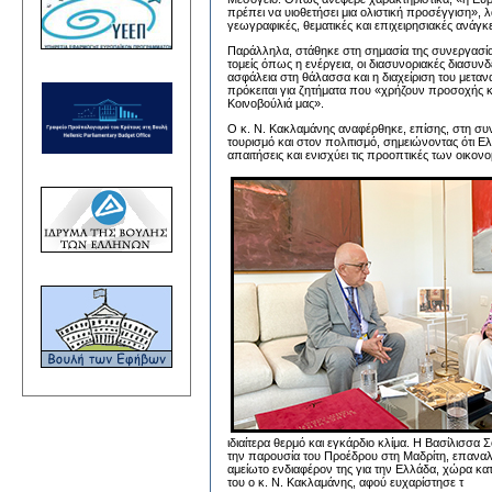
πρέπει να υιοθετήσει μια ολιστική προσέγγιση»,
γεωγραφικές, θεματικές και επιχειρησιακές ανάγ
Παράλληλα, στάθηκε στη σημασία της συνεργασία
τομείς όπως η ενέργεια, οι διασυνοριακές διασυνδ
ασφάλεια στη θάλασσα και η διαχείριση του μετανα
πρόκειται για ζητήματα που «χρήζουν προσοχής κ
Κοινοβούλιά μας».
Ο κ. Ν. Κακλαμάνης αναφέρθηκε, επίσης, στη σ
τουρισμό και στον πολιτισμό, σημειώνοντας ότι 
απαιτήσεις και ενισχύει τις προοπτικές των οικονο
ιδιαίτερα θερμό και εγκάρδιο κλίμα. Η Βασίλισσα 
την παρουσία του Προέδρου στη Μαδρίτη, επαναλ
αμείωτο ενδιαφέρον της για την Ελλάδα, χώρα κ
του ο κ. Ν. Κακλαμάνης, αφού ευχαρίστησε τ