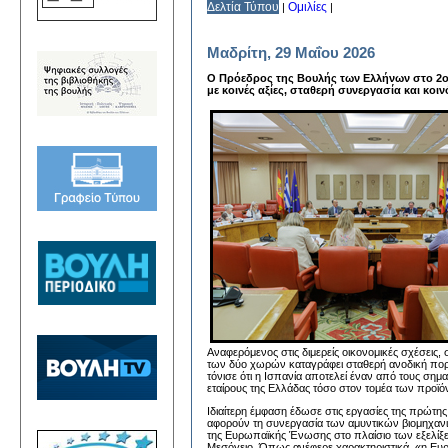
Δελτία Τύπου
Ομιλίες
|
|
Μαδρίτη, 29 Μαΐου 2026
Ο Πρόεδρος της Βουλής των Ελλήνων στο 2ο
με κοινές αξίες, σταθερή συνεργασία και κ
Αναφερόμενος στις διμερείς οικονομικές σχέσεις, 
των δύο χωρών καταγράφει σταθερή ανοδική πορεί
τόνισε ότι η Ισπανία αποτελεί έναν από τους σημ
εταίρους της Ελλάδας τόσο στον τομέα των προϊ
Ιδιαίτερη έμφαση έδωσε στις εργασίες της πρώτη
αφορούν τη συνεργασία των αμυντικών βιομηχανι
της Ευρωπαϊκής Ένωσης στο πλαίσιο των εξελίξ
Μεσόγειο. Όπως ανέφερε χαρακτηριστικά, «η Ευρ