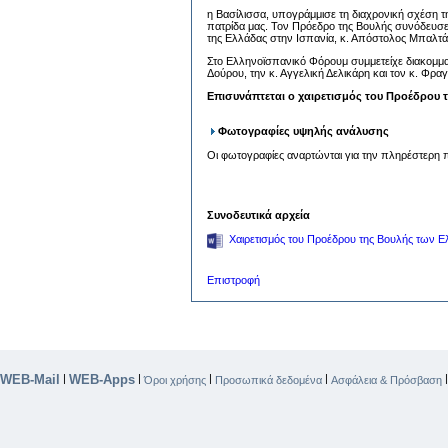
η Βασίλισσα, υπογράμμισε τη διαχρονική σχέση τη
πατρίδα μας. Τον Πρόεδρο της Βουλής συνόδευσ
της Ελλάδας στην Ισπανία, κ. Απόστολος Μπαλτά
Στο Ελληνοϊσπανικό Φόρουμ συμμετείχε διακομμα
Δούρου, την κ. Αγγελική Δελικάρη και τον κ. Φρ
Επισυνάπτεται ο χαιρετισμός του Προέδρου 
Φωτογραφίες υψηλής ανάλυσης
Οι φωτογραφίες αναρτώνται για την πληρέστερη π
Συνοδευτικά αρχεία
Χαιρετισμός του Προέδρου της Βουλής των Ε
Επιστροφή
WEB-Mail
WEB-Apps
|
|
|
|
Όροι χρήσης
Προσωπικά δεδομένα
Ασφάλεια & Πρόσβαση