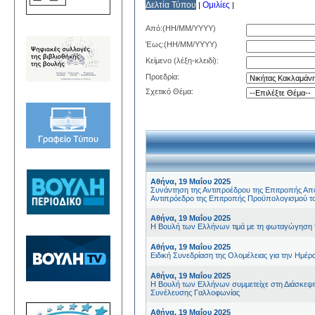
Δελτία Τύπου
Ομιλίες
|
|
Από:(HH/MM/YYYY)
Έως:(HH/MM/YYYY)
Κείμενο (λέξη-κλειδί):
Προεδρία:
Σχετικό Θέμα:
Αθήνα, 19 Μαΐου 2025
Συνάντηση της Αντιπροέδρου της Επιτροπής Απολ
Αντιπρόεδρο της Επιτροπής Προϋπολογισμού το
Αθήνα, 19 Μαΐου 2025
Η Βουλή των Ελλήνων τιμά με τη φωταγώγηση τ
Αθήνα, 19 Μαΐου 2025
Ειδική Συνεδρίαση της Ολομέλειας για την Ημέ
Αθήνα, 19 Μαΐου 2025
Η Βουλή των Ελλήνων συμμετείχε στη Διάσκεψ
Συνέλευσης Γαλλοφωνίας
Αθήνα, 19 Μαΐου 2025