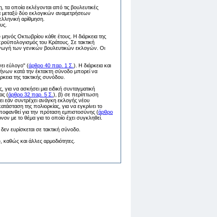
τα οποία εκλέγονται από τις βουλευτικές
ημα μεταξύ δύο εκλογικών αναμετρήσεων
 ελληνική αρίθμηση.
υς.
μηνός Οκτωβρίου κάθε έτους. Η διάρκεια της
 προϋπολογισμός του Κράτους. Σε τακτική
ξαγωγή των γενικών βουλευτικών εκλογών. Οι
ει εύλογο" (
άρθρο 40 παρ. 1 Σ.
). Η διάρκεια και
λήνων κατά την έκτακτη σύνοδο μπορεί να
ρκεια της τακτικής συνόδου.
για να ασκήσει μια ειδική συνταγματική
ας (
άρθρο 32 παρ. 5 Σ.
), β) σε περίπτωση
ει εάν συντρέχει ανάγκη εκλογής νέου
κατάσταση της πολιορκίας, για να εγκρίνει το
ποφανθεί για την πρόταση εμπιστοσύνης (
άρθρο
νον με το θέμα για το οποίο έχει συγκληθεί.
δεν ευρίσκεται σε τακτική σύνοδο.
 καθώς και άλλες αρμοδιότητες.