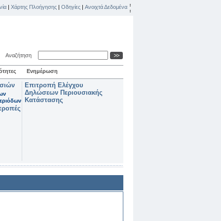
νία
|
Χάρτης Πλοήγησης
|
Οδηγίες
|
Ανοιχτά Δεδομένα
Αναζήτηση
ότητες
Ενημέρωση
ασιών
Επιτροπή Ελέγχου
Δηλώσεων Περιουσιακής
των
Κατάστασης
εριόδων
τροπές