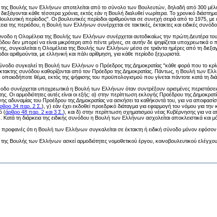
της Βουλής των Ελλήνων αποτελείται από το σύνολο των Βουλευτών, δηλαδή από 300 μέλη, 
διεξάγονται κάθε τέσσερα χρόνια, εκτός εάν η Βουλή διαλυθεί νωρίτερα. Το χρονικό διάστ
βουλευτική περίοδος". Οι βουλευτικές περίοδοι αριθμούνται σε συνεχή σειρά από το 1975, με
κεια της περιόδου, η Βουλή των Ελλήνων συνέρχεται σε τακτικές, έκτακτες και ειδικές συνόδο
ύνοδο η Ολομέλεια της Βουλής των Ελλήνων συνέρχεται αυτοδικαίως την πρώτη Δευτέρα του 
όδου δεν μπορεί να είναι μικρότερη από πέντε μήνες, σε αυτήν δε ψηφίζεται υποχρεωτικά ο
σης, συγκαλείται η Ολομέλεια της Βουλής των Ελλήνων μέσα σε τριάντα ημέρες από τη διε
οδοι αριθμούνται, με ελληνική και πάλι αρίθμηση, για κάθε περίοδο ξεχωριστά.
ύνοδο συγκαλεί τη Βουλή των Ελλήνων ο Πρόεδρος της Δημοκρατίας "κάθε φορά που το κρίν
έκτακτης συνόδου καθορίζονται από τον Πρόεδρο της Δημοκρατίας. Πάντως, η Βουλή των Ελ
 οποιοδήποτε θέμα, εκτός της ψήφισης του προϋπολογισμού που γίνεται πάντοτε κατά τη διά
νοδο συνέρχεται υποχρεωτικά η Βουλή των Ελλήνων όταν συντρέξουν ορισμένες περιστάσεις, 
της. Οι αρμοδιότητες αυτές είναι οι εξής: α) στην περίπτωση εκλογής Προέδρου της Δημοκρατί
ης αδυναμίας του Προέδρου της Δημοκρατίας να ασκήσει τα καθήκοντά του, για να αποφασίσ
ρθρο 34 παρ. 2 Σ.
), γ) εάν έχει εκδοθεί προεδρικό διάταγμα για εφαρμογή του νόμου για την 
ό (
άρθρο 48 παρ. 2 και 3 Σ.
), και δ) στην περίπτωση σχηματισμού νέας Κυβέρνησης για να α
). Κατά τη διάρκεια της ειδικής συνόδου η Βουλή των Ελλήνων ασχολείται αποκλειστικά και μό
α, προφανές ότι η Βουλή των Ελλήνων συγκαλείται σε έκτακτη ή ειδική σύνοδο μόνον εφόσον 
της Βουλής των Ελλήνων ασκεί αρμοδιότητες νομοθετικού έργου, κοινοβουλευτικού ελέγχου,