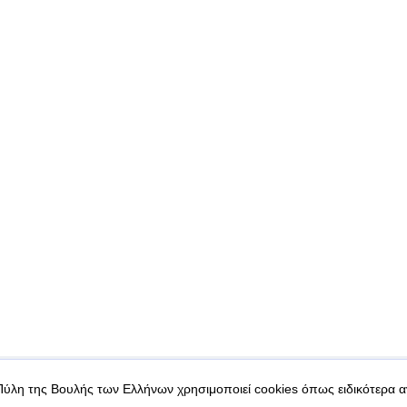
|
|
 δεδομένα
Ασφάλεια & Πρόσβαση
Πύλη της Βουλής των Ελλήνων χρησιμοποιεί cookies όπως ειδικότερα 