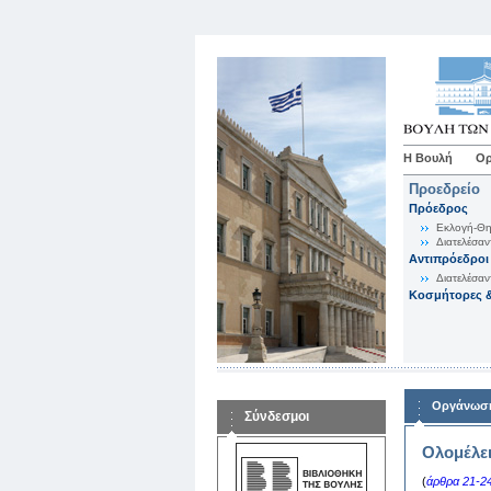
Η Βουλή
Ορ
Προεδρείο
Πρόεδρος
Εκλογή-Θη
Διατελέσαν
Αντιπρόεδροι
Διατελέσαν
Κοσμήτορες &
Οργάνωση
Σύνδεσμοι
Ολομέλε
(
άρθρα 21-24