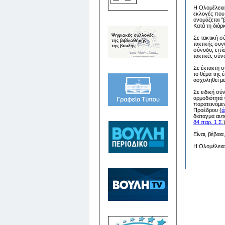
Η Ολομέλεια 
εκλογές που 
ονομάζεται "
Κατά τη διάρ
Σε τακτική σ
τακτικής συν
σύνοδο, επί
τακτικές σύν
Σε έκτακτη σ
το θέμα της 
ασχοληθεί με
Σε ειδική σύ
αρμοδιότητά 
παρατεινόμεν
Προέδρου (
ά
διάταγμα αυτ
84 παρ. 1 Σ.
Είναι, βέβαι
Η Ολομέλεια 