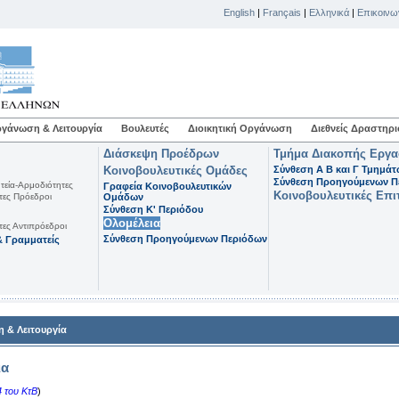
English
|
Français
|
Ελληνικά
|
Επικοινω
γάνωση & Λειτουργία
Βουλευτές
Διοικητική Οργάνωση
Διεθνείς Δραστηρι
Διάσκεψη Προέδρων
Τμήμα Διακοπής Εργ
Κοινοβουλευτικές Ομάδες
Σύνθεση Α Β και Γ Τμημά
Σύνθεση Προηγούμενων Π
τεία-Αρμοδιότητες
Γραφεία Κοινοβουλευτικών
Κοινοβουλευτικές Επι
τες Πρόεδροι
Ομάδων
Σύνθεση K' Περιόδου
Ολομέλεια
τες Αντιπρόεδροι
Σύνθεση Προηγούμενων Περιόδων
 Γραμματείς
 & Λειτουργία
ια
 του ΚτΒ
)