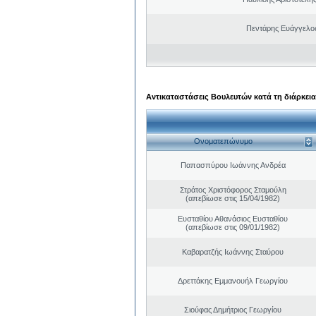
Πεντάρης Ευάγγελος
Αντικαταστάσεις Βουλευτών κατά τη διάρκεια
Ονοματεπώνυμο
Παπασπύρου Ιωάννης Ανδρέα
Στράτος Χριστόφορος Σταμούλη
(απεβίωσε στις 15/04/1982)
Ευσταθίου Αθανάσιος Ευσταθίου
(απεβίωσε στις 09/01/1982)
Καβαρατζής Ιωάννης Σταύρου
Δρεττάκης Εμμανουήλ Γεωργίου
Σιούφας Δημήτριος Γεωργίου