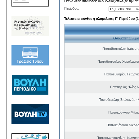
Για να δείτε συνθέσεις ολομέλειας επιλέξτε την ε
Περίοδος:
Τελευταία σύνθεση ολομέλειας Γ' Περιόδου (18
Ονοματεπώνυμο
Παπαδόπουλος Ιωάννης
Παπαδόπουλος Χαράλαμπο
Παπαευθυμίου Γεώργιο
Παπαηλίας Ηλίας Ν
Παπαθεμελής Στυλιανός - 
Παπαϊωάννου Μιλτιά
Παπαϊωάννου Νικόλα
Παπακωνσταντίνου Κωνσταν