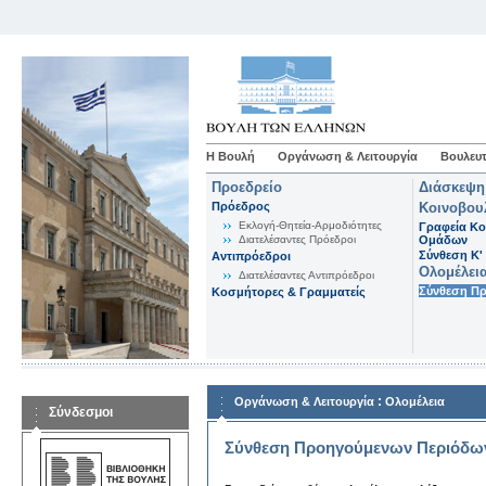
Η Βουλή
Οργάνωση & Λειτουργία
Βουλευτ
Προεδρείο
Διάσκεψη
Πρόεδρος
Κοινοβου
Εκλογή-Θητεία-Αρμοδιότητες
Γραφεία Κο
Διατελέσαντες Πρόεδροι
Ομάδων
Σύνθεση K'
Αντιπρόεδροι
Ολομέλει
Διατελέσαντες Αντιπρόεδροι
Σύνθεση Π
Κοσμήτορες & Γραμματείς
:
Οργάνωση & Λειτουργία
Ολομέλεια
Σύνδεσμοι
Σύνθεση Προηγούμενων Περιόδω