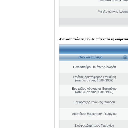
Μιχελογιάννης Ιωσήφ
Αντικαταστάσεις Βουλευτών κατά τη διάρκεια
Ονοματεπώνυμο
Παπασπύρου Ιωάννης Ανδρέα
Στράτος Χριστόφορος Σταμούλη
(απεβίωσε στις 15/04/1982)
Ευσταθίου Αθανάσιος Ευσταθίου
(απεβίωσε στις 09/01/1982)
Καβαρατζής Ιωάννης Σταύρου
Δρεττάκης Εμμανουήλ Γεωργίου
Σιούφας Δημήτριος Γεωργίου