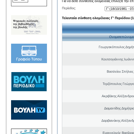
Για να δείτε συνθέσεις ολομέλειας επιλέξτε την ε
Περίοδος:
Τελευταία σύνθεση ολομέλειας Γ' Περιόδου (18
Ονοματεπώνυμο
Γεωργακόπουλος Δημήτ
Κουτσογιάννης Ιωάνν
Βασιλείου Σπήλιος
Τερζόπουλος Γεώργιο
Ακριβάκης Αλέξανδρος
Διαμαντίδης Δημήτρι
Δαριβιανάκης Αλέξανδ
Ευαγγελινός Βασίλει