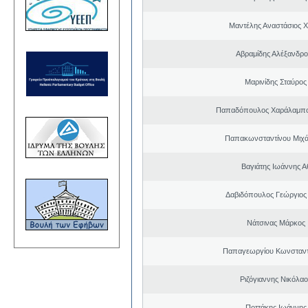
Μαντέλης Αναστάσιος 
Αβραμίδης Αλέξανδρ
Μαρινίδης Σταύρος
Παπαδόπουλος Χαράλαμπο
Παπακωνσταντίνου Μιχά
Βαγιάτης Ιωάννης Α
Δαβιδόπουλος Γεώργιο
Νάτσινας Μάρκος
Παπαγεωργίου Κωνσταντ
Ριζόγιαννης Νικόλα
Ποττάκης Ιωάννης