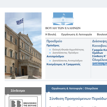
Η Βουλή
Οργάνωση & Λειτουργία
Βουλευτ
Προεδρείο
Διάσκεψη
Πρόεδρος
Κοινοβου
Εκλογή-Θητεία-Αρμοδιότητες
Γραφεία Κο
Διατελέσαντες Πρόεδροι
Ομάδων
Σύνθεση K'
Αντιπρόεδροι
Ολομέλει
Διατελέσαντες Αντιπρόεδροι
Σύνθεση Π
Κοσμήτορες & Γραμματείς
:
Οργάνωση & Λειτουργία
Ολομέλεια
Σύνδεσμοι
Σύνθεση Προηγούμενων Περιόδω