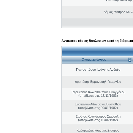
Δήμας Σταύρος Kων
Αντικαταστάσεις Βουλευτών κατά τη διάρκεια
Ονοματεπώνυμο
Παπασπύρου Ιωάννης Ανδρέα
Δρεττάκης Εμμανουήλ Γεωργίου
Τσιριμώκος Κωνσταντίνος Ευαγγέλου
(απεβίωσε στις 15/11/1983)
Ευσταθίου Αθανάσιος Ευσταθίου
(απεβίωσε στις 09/01/1982)
Στράτος Χριστόφορος Σταμούλη
(απεβίωσε στις 15/04/1982)
Καβαρατζής Ιωάννης Σταύρου