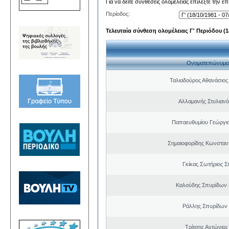
Για να δείτε συνθέσεις ολομέλειας επιλέξτε την ε
Περίοδος:
Τελευταία σύνθεση ολομέλειας Γ' Περιόδου (18
Ονοματεπώνυμο
Ταλιαδούρος Αθανάσιο
Αλλαμανής Στυλιανό
Παπαευθυμίου Γεώργιο
Σημαιοφορίδης Κωνσταντ
Γκίκας Σωτήριος Σ
Καλούδης Σπυρίδων 
Ράλλης Σπυρίδων
Τρίτσης Αντώνιος