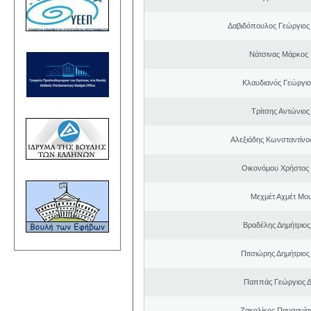
Δαβιδόπουλος Γεώργιο
Νάτσινας Μάρκος
Κλαυδιανός Γεώργιο
Τρίτσης Αντώνιος
Αλεξιάδης Κωνσταντίν
Οικονόμου Χρήστος
Μεχμέτ Αχμέτ Μο
Βραδέλης Δημήτριος
Πιτσιώρης Δημήτριος
Παππάς Γεώργιος Δ
Ζακολίκος Παυσανία