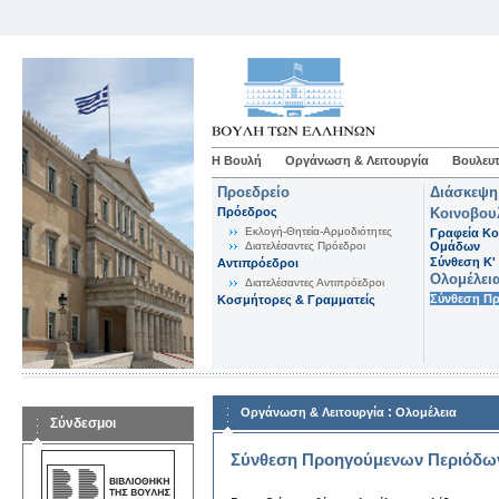
Η Βουλή
Οργάνωση & Λειτουργία
Βουλευτ
Προεδρείο
Διάσκεψη
Πρόεδρος
Κοινοβου
Εκλογή-Θητεία-Αρμοδιότητες
Γραφεία Κο
Διατελέσαντες Πρόεδροι
Ομάδων
Σύνθεση K'
Αντιπρόεδροι
Ολομέλει
Διατελέσαντες Αντιπρόεδροι
Σύνθεση Π
Κοσμήτορες & Γραμματείς
:
Οργάνωση & Λειτουργία
Ολομέλεια
Σύνδεσμοι
Σύνθεση Προηγούμενων Περιόδω