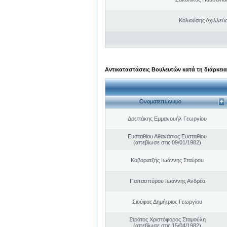
Κολιούσης Αχιλλεύ
Αντικαταστάσεις Βουλευτών κατά τη διάρκεια
Ονοματεπώνυμο
Δρεττάκης Εμμανουήλ Γεωργίου
Ευσταθίου Αθανάσιος Ευσταθίου
(απεβίωσε στις 09/01/1982)
Καβαρατζής Ιωάννης Σταύρου
Παπασπύρου Ιωάννης Ανδρέα
Σιούφας Δημήτριος Γεωργίου
Στράτος Χριστόφορος Σταμούλη
(απεβίωσε στις 15/04/1982)