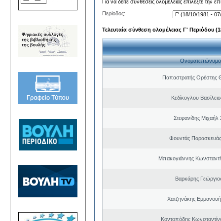
Για να δείτε συνθέσεις ολομέλειας επιλέξτε την ε
Περίοδος:
Τελευταία σύνθεση ολομέλειας Γ' Περιόδου (18
Ονοματεπώνυμο
Παπαστρατής Ορέστης 
Κεδίκογλου Βασίλει
Στεφανίδης Μιχαήλ
Φουντάς Παρασκευάς
Μπακογιάννης Κωνσταντί
Βαρκάρης Γεώργιο
Χατζηνάκης Εμμανουή
Κοντοπόδης Κωνσταντίν