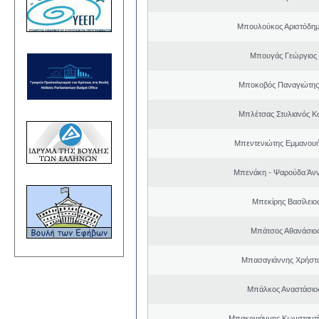
Μπουλούκος Αριστόδημ
Μπουγάς Γεώργιος
Μποκοβός Παναγιώτης
Μπλέτσας Στυλιανός Κ
Μπεντενιώτης Εμμανου
Μπενάκη - Ψαρούδα Άν
Μπεκίρης Βασίλειο
Μπάτσος Αθανάσιο
Μπασαγιάννης Χρήστος
Μπάλκος Αναστάσιος
Μπακογιάννης Κωνσταντί