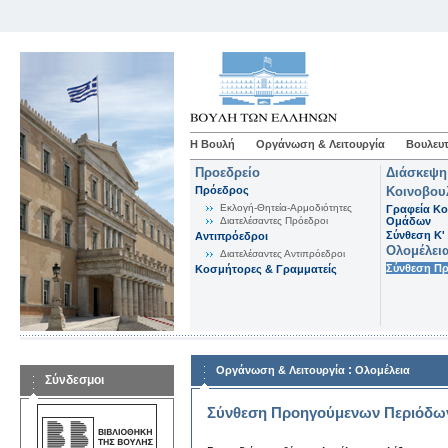
Η Βουλή
Οργάνωση & Λειτουργία
Βουλευτ
Προεδρείο
Διάσκεψη
Πρόεδρος
Κοινοβου
Εκλογή-Θητεία-Αρμοδιότητες
Γραφεία Κο
Διατελέσαντες Πρόεδροι
Ομάδων
Σύνθεση K'
Αντιπρόεδροι
Ολομέλει
Διατελέσαντες Αντιπρόεδροι
Σύνθεση Π
Κοσμήτορες & Γραμματείς
:
Οργάνωση & Λειτουργία
Ολομέλεια
Σύνδεσμοι
Σύνθεση Προηγούμενων Περιόδω