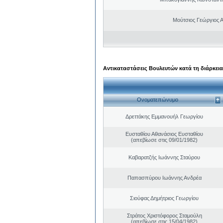
Μούτσιος Γεώργιος 
Αντικαταστάσεις Βουλευτών κατά τη διάρκεια
Ονοματεπώνυμο
Δρεττάκης Εμμανουήλ Γεωργίου
Ευσταθίου Αθανάσιος Ευσταθίου
(απεβίωσε στις 09/01/1982)
Καβαρατζής Ιωάννης Σταύρου
Παπασπύρου Ιωάννης Ανδρέα
Σιούφας Δημήτριος Γεωργίου
Στράτος Χριστόφορος Σταμούλη
(απεβίωσε στις 15/04/1982)