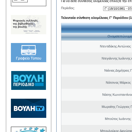
Για να δείτε συνθέσεις ολομέλειας επιλέξτε την ε
Περίοδος:
Τελευταία σύνθεση ολομέλειας Γ' Περιόδου (18
Ονοματεπώνυμο
Ντεντιδάκης Αντώνιος
Ντεγιάννης Ιωάννης 
Νιάνιας Δημήτριος 
Νάτσινας Μάρκος
Νάσης Κωνσταντίνο
Μωραίτης Γεώργιος 
Μπούτος Ιωάννης 
Μπουλούκος Διονύσιο