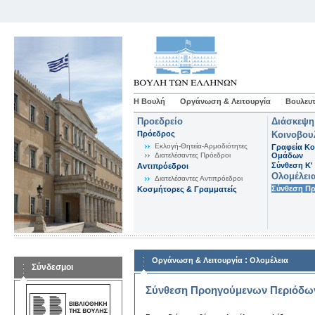
Η Βουλή
Οργάνωση & Λειτουργία
Βουλευτ
Προεδρείο
Διάσκεψη
Πρόεδρος
Κοινοβου
Εκλογή-Θητεία-Αρμοδιότητες
Γραφεία Κο
Διατελέσαντες Πρόεδροι
Ομάδων
Σύνθεση K'
Αντιπρόεδροι
Ολομέλει
Διατελέσαντες Αντιπρόεδροι
Σύνθεση Π
Κοσμήτορες & Γραμματείς
:
Οργάνωση & Λειτουργία
Ολομέλεια
Σύνδεσμοι
Σύνθεση Προηγούμενων Περιόδω