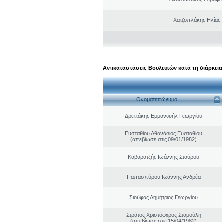
Χατζοπλάκης Ηλίας
Αντικαταστάσεις Βουλευτών κατά τη διάρκεια
Ονοματεπώνυμο
Δρεττάκης Εμμανουήλ Γεωργίου
Ευσταθίου Αθανάσιος Ευσταθίου
(απεβίωσε στις 09/01/1982)
Καβαρατζής Ιωάννης Σταύρου
Παπασπύρου Ιωάννης Ανδρέα
Σιούφας Δημήτριος Γεωργίου
Στράτος Χριστόφορος Σταμούλη
(απεβίωσε στις 15/04/1982)