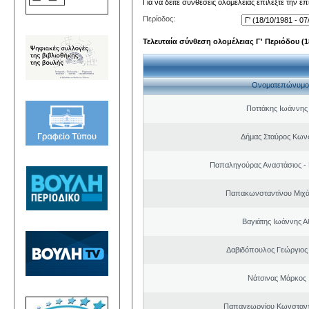
Για να δείτε συνθέσεις ολομέλειας επιλέξτε την ε
Περίοδος:
Τελευταία σύνθεση ολομέλειας Γ' Περιόδου (18
Ονοματεπώνυμο
Ποττάκης Ιωάννης
Δήμας Σταύρος Kων
Παπαληγούρας Αναστάσιος -
Παπακωνσταντίνου Μιχά
Βαγιάτης Ιωάννης Α
Δαβιδόπουλος Γεώργιο
Νάτσινας Μάρκος
Παπαγεωργίου Κωνσταντ