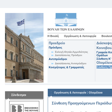
Η Βουλή
Οργάνωση & Λειτουργία
Βουλευτ
Προεδρείο
Διάσκεψη
Πρόεδρος
Κοινοβου
Εκλογή-Θητεία-Αρμοδιότητες
Γραφεία Κο
Διατελέσαντες Πρόεδροι
Ομάδων
Σύνθεση K'
Αντιπρόεδροι
Ολομέλει
Διατελέσαντες Αντιπρόεδροι
Σύνθεση Π
Κοσμήτορες & Γραμματείς
:
Οργάνωση & Λειτουργία
Ολομέλεια
Σύνδεσμοι
Σύνθεση Προηγούμενων Περιόδω