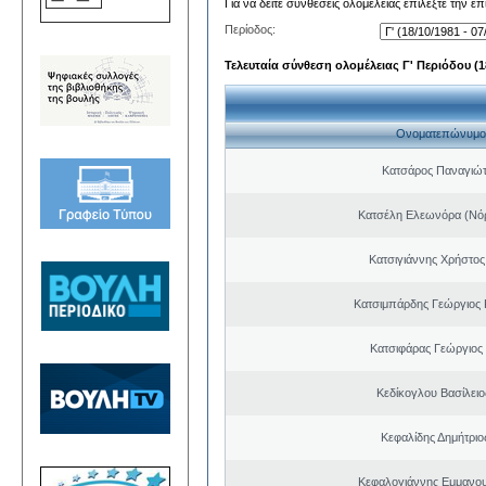
Για να δείτε συνθέσεις ολομέλειας επιλέξτε την ε
Περίοδος:
Τελευταία σύνθεση ολομέλειας Γ' Περιόδου (18
Ονοματεπώνυμο
Κατσάρος Παναγιώτ
Κατσέλη Ελεωνόρα (Νό
Κατσιγιάννης Χρήστος
Κατσιμπάρδης Γεώργιος
Κατσιφάρας Γεώργιος
Κεδίκογλου Βασίλει
Κεφαλίδης Δημήτριο
Κεφαλογιάννης Εμμανου