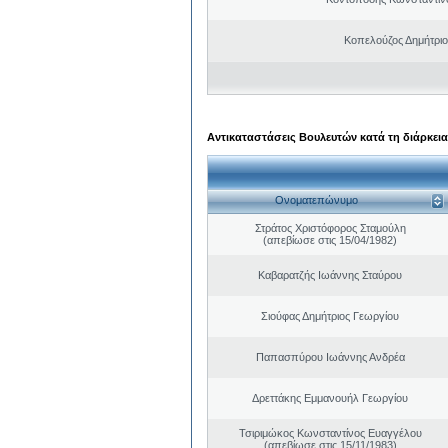
Κοπελούζος Δημήτριο
Αντικαταστάσεις Βουλευτών κατά τη διάρκεια
Ονοματεπώνυμο
Στράτος Χριστόφορος Σταμούλη
(απεβίωσε στις 15/04/1982)
Καβαρατζής Ιωάννης Σταύρου
Σιούφας Δημήτριος Γεωργίου
Παπασπύρου Ιωάννης Ανδρέα
Δρεττάκης Εμμανουήλ Γεωργίου
Τσιριμώκος Κωνσταντίνος Ευαγγέλου
(απεβίωσε στις 15/11/1983)