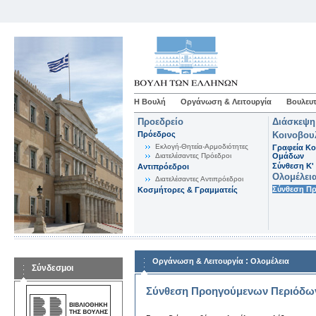
Η Βουλή
Οργάνωση & Λειτουργία
Βουλευτ
Προεδρείο
Διάσκεψη
Πρόεδρος
Κοινοβου
Εκλογή-Θητεία-Αρμοδιότητες
Γραφεία Κο
Διατελέσαντες Πρόεδροι
Ομάδων
Σύνθεση K'
Αντιπρόεδροι
Ολομέλει
Διατελέσαντες Αντιπρόεδροι
Σύνθεση Π
Κοσμήτορες & Γραμματείς
:
Οργάνωση & Λειτουργία
Ολομέλεια
Σύνδεσμοι
Σύνθεση Προηγούμενων Περιόδω