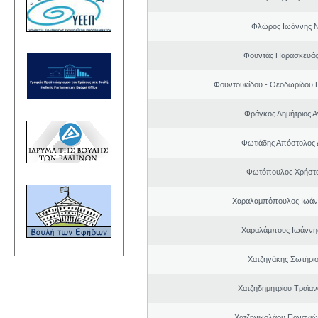
Φλώρος Ιωάννης Ν
Φουντάς Παρασκευάς
Φουντουκίδου - Θεοδωρίδου 
Φράγκος Δημήτριος Α
Φωτιάδης Απόστολος
Φωτόπουλος Χρήστο
Χαραλαμπόπουλος Ιωάν
Χαραλάμπους Ιωάννη
Χατζηγάκης Σωτήριο
Χατζηδημητρίου Τραϊαν
Χατζηνικολάου Παναγιώ