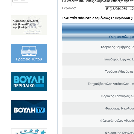
Για να δείτε συνθέσεις ολομέλειας επιλέξτε την ε
Περίοδος:
Τελευταία σύνθεση ολομέλειας Ε' Περιόδου (18
Ονοματεπώνυμο
Τσοβόλας Δημήτριος Κ
Τσουδερού Βιργινία 
Τσούρας Αθανάσιος
Τσοχατζόπουλος Απόστολος - 
Φαράκος Γρηγόριος Κ
Φαρμάκης Νικόλαο
Φιλιππόπουλος Αθανάσ
Φλωράκης Χαρίλαο