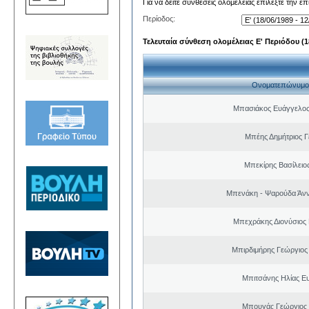
Για να δείτε συνθέσεις ολομέλειας επιλέξτε την ε
Περίοδος:
Τελευταία σύνθεση ολομέλειας Ε' Περιόδου (18
Ονοματεπώνυμο
Μπασιάκος Ευάγγελος
Μπέης Δημήτριος Γ
Μπεκίρης Βασίλειο
Μπενάκη - Ψαρούδα Άν
Μπεχράκης Διονύσιος
Μπιρδιμήρης Γεώργιος
Μπιτσάνης Ηλίας Ε
Μπουγάς Γεώργιος