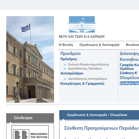
Η Βουλή
Οργάνωση & Λειτουργία
Βουλευτ
Προεδρείο
Διάσκεψη
Πρόεδρος
Κοινοβου
Εκλογή-Θητεία-Αρμοδιότητες
Γραφεία Κο
Διατελέσαντες Πρόεδροι
Ομάδων
Σύνθεση K'
Αντιπρόεδροι
Ολομέλει
Διατελέσαντες Αντιπρόεδροι
Σύνθεση Π
Κοσμήτορες & Γραμματείς
:
Οργάνωση & Λειτουργία
Ολομέλεια
Σύνδεσμοι
Σύνθεση Προηγούμενων Περιόδω