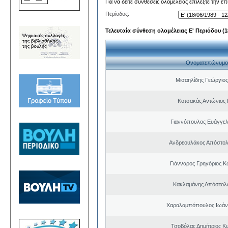
Για να δείτε συνθέσεις ολομέλειας επιλέξτε την ε
Περίοδος:
Τελευταία σύνθεση ολομέλειας Ε' Περιόδου (18
Ονοματεπώνυμο
Μισαηλίδης Γεώργιος
Κοτσακάς Αντώνιος 
Γιαννόπουλος Ευάγγελ
Ανδρεουλάκος Απόστολ
Γιάνναρος Γρηγόριος Κ
Κακλαμάνης Απόστολ
Χαραλαμπόπουλος Ιωάν
Τσοβόλας Δημήτριος Κ