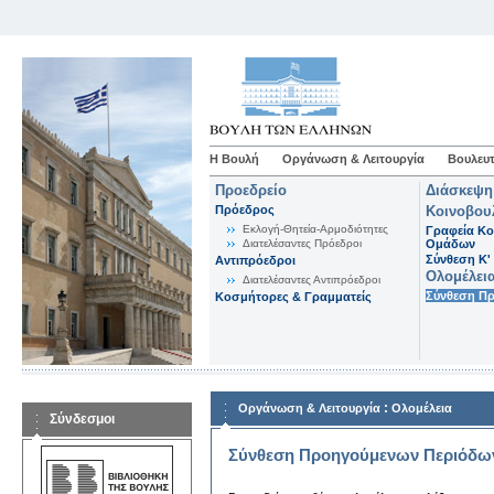
Η Βουλή
Οργάνωση & Λειτουργία
Βουλευτ
Προεδρείο
Διάσκεψη
Πρόεδρος
Κοινοβου
Εκλογή-Θητεία-Αρμοδιότητες
Γραφεία Κο
Διατελέσαντες Πρόεδροι
Ομάδων
Σύνθεση K'
Αντιπρόεδροι
Ολομέλει
Διατελέσαντες Αντιπρόεδροι
Σύνθεση Π
Κοσμήτορες & Γραμματείς
:
Οργάνωση & Λειτουργία
Ολομέλεια
Σύνδεσμοι
Σύνθεση Προηγούμενων Περιόδω