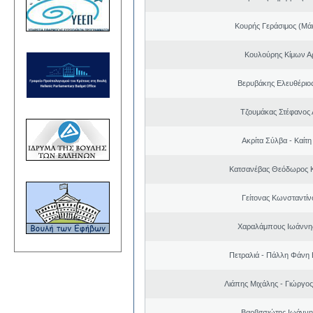
Κουρής Γεράσιμος (Μά
Κουλούρης Κίμων Αρ
Βερυβάκης Ελευθέριος
Τζουμάκας Στέφανος 
Ακρίτα Σύλβα - Καίτ
Κατσανέβας Θεόδωρος 
Γείτονας Κωνσταντίν
Χαραλάμπους Ιωάννη
Πετραλιά - Πάλλη Φάνη
Λιάπης Μιχάλης - Γιώργο
Βαρβιτσιώτης Ιωάννη