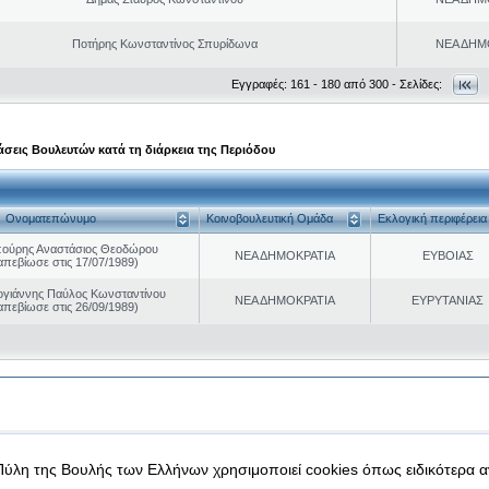
Ποτήρης Κωνσταντίνος Σπυρίδωνα
ΝΕΑ ΔΗΜ
Εγγραφές: 161 - 180 από 300 - Σελίδες:
σεις Βουλευτών κατά τη διάρκεια της Περιόδου
Ονοματεπώνυμο
Κοινοβουλευτική Ομάδα
Εκλογική περιφέρεια
ούρης Αναστάσιος Θεοδώρου
ΝΕΑ ΔΗΜΟΚΡΑΤΙΑ
ΕΥΒΟΙΑΣ
απεβίωσε στις 17/07/1989)
γιάννης Παύλος Κωνσταντίνου
ΝΕΑ ΔΗΜΟΚΡΑΤΙΑ
ΕΥΡΥΤΑΝΙΑΣ
απεβίωσε στις 26/09/1989)
|
|
 δεδομένα
Ασφάλεια & Πρόσβαση
Πύλη της Βουλής των Ελλήνων χρησιμοποιεί cookies όπως ειδικότερα 