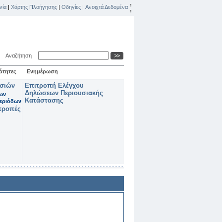
νία
|
Χάρτης Πλοήγησης
|
Οδηγίες
|
Ανοιχτά Δεδομένα
Αναζήτηση
ότητες
Ενημέρωση
ασιών
Επιτροπή Ελέγχου
Δηλώσεων Περιουσιακής
των
Κατάστασης
εριόδων
τροπές