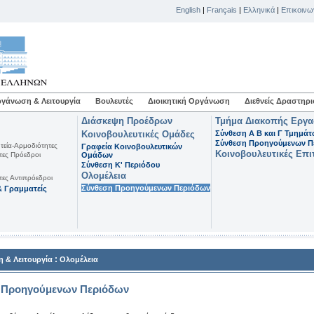
English
|
Français
|
Ελληνικά
|
Επικοινω
γάνωση & Λειτουργία
Βουλευτές
Διοικητική Οργάνωση
Διεθνείς Δραστηρι
Διάσκεψη Προέδρων
Τμήμα Διακοπής Εργ
Κοινοβουλευτικές Ομάδες
Σύνθεση Α Β και Γ Τμημά
Σύνθεση Προηγούμενων Π
τεία-Αρμοδιότητες
Γραφεία Κοινοβουλευτικών
Κοινοβουλευτικές Επι
τες Πρόεδροι
Ομάδων
Σύνθεση K' Περιόδου
Ολομέλεια
τες Αντιπρόεδροι
Σύνθεση Προηγούμενων Περιόδων
 Γραμματείς
:
 & Λειτουργία
Ολομέλεια
 Προηγούμενων Περιόδων