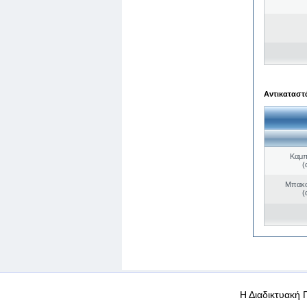
Αντικαταστά
Καμπ
(
Μπακο
(
WEB-Mail
WEB-Apps
|
|
|
Όροι χρήσης
Προσωπικά
Η Διαδικτυακή 