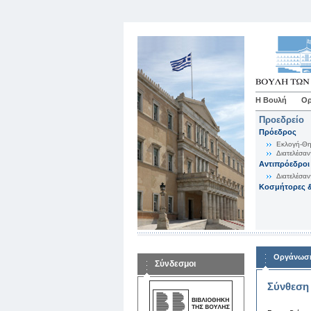
Η Βουλή
Ορ
Προεδρείο
Πρόεδρος
Εκλογή-Θη
Διατελέσαν
Αντιπρόεδροι
Διατελέσαν
Κοσμήτορες &
Οργάνωση
Σύνδεσμοι
Σύνθεση