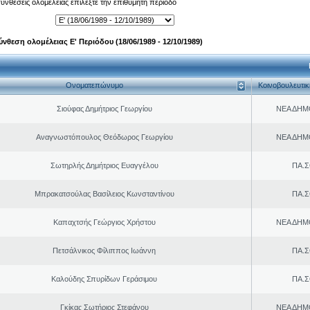
 συνθέσεις ολομέλειας επιλέξτε την επιθυμητή περίοδο
ύνθεση ολομέλειας Ε' Περιόδου (18/06/1989 - 12/10/1989)
Ονοματεπώνυμο
Κοινοβουλευτι
Σιούφας Δημήτριος Γεωργίου
ΝΕΑ ΔΗΜ
Αναγνωστόπουλος Θεόδωρος Γεωργίου
ΝΕΑ ΔΗΜ
Σωτηρλής Δημήτριος Ευαγγέλου
ΠΑ.Σ
Μπρακατσούλας Βασίλειος Κωνσταντίνου
ΠΑ.Σ
Καπαχτσής Γεώργιος Χρήστου
ΝΕΑ ΔΗΜ
Πετσάλνικος Φίλιππος Ιωάννη
ΠΑ.Σ
Καλούδης Σπυρίδων Γεράσιμου
ΠΑ.Σ
Γκίκας Σωτήριος Στεφάνου
ΝΕΑ ΔΗΜ