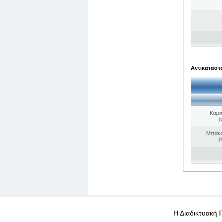
Αντικαταστά
Καμπ
(
Μπακο
(
WEB-Mail
WEB-Apps
|
|
|
Όροι χρήσης
Προσωπικά
Η Διαδικτυακή 