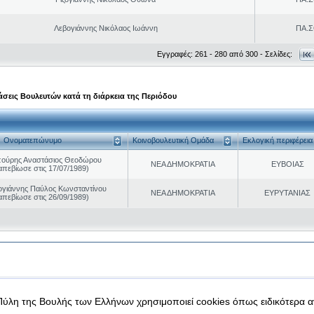
Λεβογιάννης Νικόλαος Ιωάννη
ΠΑ.Σ
Εγγραφές: 261 - 280 από 300 - Σελίδες:
σεις Βουλευτών κατά τη διάρκεια της Περιόδου
Ονοματεπώνυμο
Κοινοβουλευτική Ομάδα
Εκλογική περιφέρεια
ούρης Αναστάσιος Θεοδώρου
ΝΕΑ ΔΗΜΟΚΡΑΤΙΑ
ΕΥΒΟΙΑΣ
απεβίωσε στις 17/07/1989)
γιάννης Παύλος Κωνσταντίνου
ΝΕΑ ΔΗΜΟΚΡΑΤΙΑ
ΕΥΡΥΤΑΝΙΑΣ
απεβίωσε στις 26/09/1989)
|
|
 δεδομένα
Ασφάλεια & Πρόσβαση
Πύλη της Βουλής των Ελλήνων χρησιμοποιεί cookies όπως ειδικότερα 