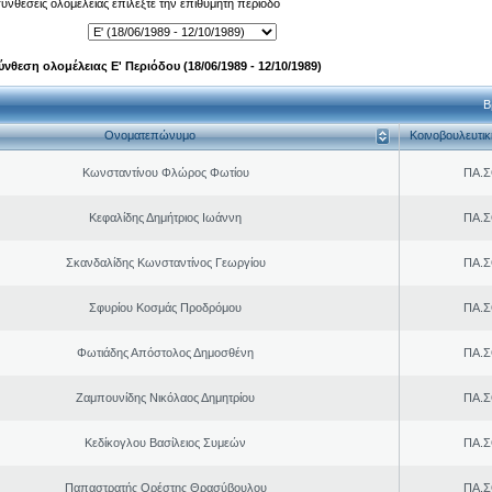
 συνθέσεις ολομέλειας επιλέξτε την επιθυμητή περίοδο
ύνθεση ολομέλειας Ε' Περιόδου (18/06/1989 - 12/10/1989)
Β
Ονοματεπώνυμο
Κοινοβουλευτι
Κωνσταντίνου Φλώρος Φωτίου
ΠΑ.Σ
Κεφαλίδης Δημήτριος Ιωάννη
ΠΑ.Σ
Σκανδαλίδης Κωνσταντίνος Γεωργίου
ΠΑ.Σ
Σφυρίου Κοσμάς Προδρόμου
ΠΑ.Σ
Φωτιάδης Απόστολος Δημοσθένη
ΠΑ.Σ
Ζαμπουνίδης Νικόλαος Δημητρίου
ΠΑ.Σ
Κεδίκογλου Βασίλειος Συμεών
ΠΑ.Σ
Παπαστρατής Ορέστης Θρασύβουλου
ΠΑ.Σ