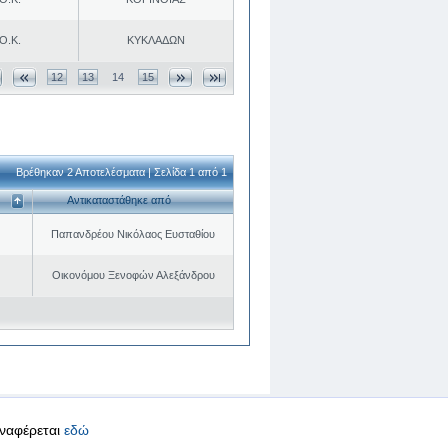
Ο.Κ.
ΚΥΚΛΑΔΩΝ
12
13
14
15
Βρέθηκαν 2 Αποτελέσματα | Σελίδα 1 από 1
Αντικαταστάθηκε από
Παπανδρέου Νικόλαος Ευσταθίου
Οικονόμου Ξενοφών Αλεξάνδρου
αναφέρεται
εδώ