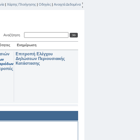
νία
|
Χάρτης Πλοήγησης
|
Οδηγίες
|
Ανοιχτά Δεδομένα
Αναζήτηση
ότητες
Ενημέρωση
ασιών
Επιτροπή Ελέγχου
Δηλώσεων Περιουσιακής
των
Κατάστασης
εριόδων
τροπές