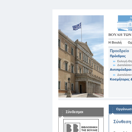
Η Βουλή
Ορ
Προεδρείο
Πρόεδρος
Εκλογή-Θη
Διατελέσαν
Αντιπρόεδροι
Διατελέσαν
Κοσμήτορες &
Οργάνωση
Σύνδεσμοι
Σύνθεση