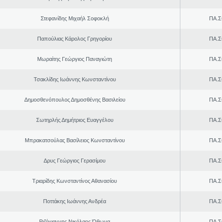
Στεφανίδης Μιχαήλ Σοφοκλή
ΠΑ.Σ
Παπούλιας Κάρολος Γρηγορίου
ΠΑ.Σ
Μωραίτης Γεώργιος Παναγιώτη
ΠΑ.Σ
Τσακλίδης Ιωάννης Κωνσταντίνου
ΠΑ.Σ
Δημοσθενόπουλος Δημοσθένης Βασιλείου
ΠΑ.Σ
Σωτηρλής Δημήτριος Ευαγγέλου
ΠΑ.Σ
Μπρακατσούλας Βασίλειος Κωνσταντίνου
ΠΑ.Σ
Δρυς Γεώργιος Γερασίμου
ΠΑ.Σ
Τριαρίδης Κωνσταντίνος Αθανασίου
ΠΑ.Σ
Ποττάκης Ιωάννης Ανδρέα
ΠΑ.Σ
Ριζόγιαννης Νικόλαος Όθωνα
ΠΑ.Σ