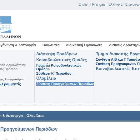
English
|
Français
|
Ελληνικά
|
Επικοινω
γάνωση & Λειτουργία
Βουλευτές
Διοικητική Οργάνωση
Διεθνείς Δραστηρι
Διάσκεψη Προέδρων
Τμήμα Διακοπής Εργ
Κοινοβουλευτικές Ομάδες
Σύνθεση Α Β και Γ Τμημά
Σύνθεση Προηγούμενων Π
τεία-Αρμοδιότητες
Γραφεία Κοινοβουλευτικών
Κοινοβουλευτικές Επι
τες Πρόεδροι
Ομάδων
Σύνθεση K' Περιόδου
Ολομέλεια
τες Αντιπρόεδροι
Σύνθεση Προηγούμενων Περιόδων
 Γραμματείς
:
 & Λειτουργία
Ολομέλεια
 Προηγούμενων Περιόδων