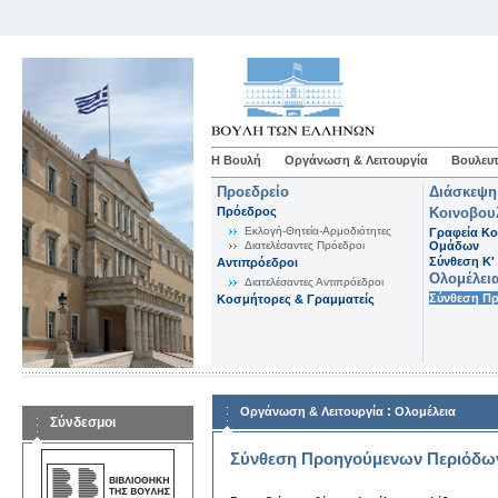
Η Βουλή
Οργάνωση & Λειτουργία
Βουλευτ
Προεδρείο
Διάσκεψη
Πρόεδρος
Κοινοβου
Εκλογή-Θητεία-Αρμοδιότητες
Γραφεία Κο
Διατελέσαντες Πρόεδροι
Ομάδων
Σύνθεση K'
Αντιπρόεδροι
Ολομέλει
Διατελέσαντες Αντιπρόεδροι
Σύνθεση Π
Κοσμήτορες & Γραμματείς
:
Οργάνωση & Λειτουργία
Ολομέλεια
Σύνδεσμοι
Σύνθεση Προηγούμενων Περιόδω