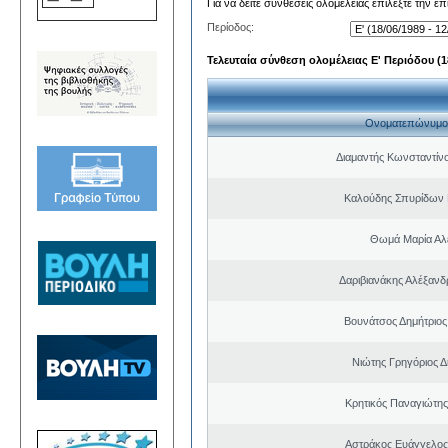
Για να δείτε συνθέσεις ολομέλειας επιλέξτε την ε
Περίοδος:
Τελευταία σύνθεση ολομέλειας Ε' Περιόδου (18
Ονοματεπώνυμο
Διαμαντής Κωνσταντίνο
Καλούδης Σπυρίδων 
Θωμά Μαρία Αλ
Δαριβιανάκης Αλέξανδ
Βουνάτσος Δημήτριο
Νιώτης Γρηγόριος Δ
Κρητικός Παναγιώτης
Αστράκος Ευάγγελος