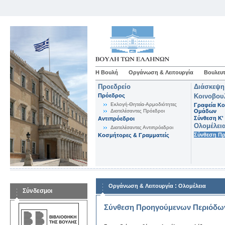
Η Βουλή
Οργάνωση & Λειτουργία
Βουλευτ
Προεδρείο
Διάσκεψη
Πρόεδρος
Κοινοβου
Εκλογή-Θητεία-Αρμοδιότητες
Γραφεία Κο
Διατελέσαντες Πρόεδροι
Ομάδων
Σύνθεση K'
Αντιπρόεδροι
Ολομέλει
Διατελέσαντες Αντιπρόεδροι
Σύνθεση Π
Κοσμήτορες & Γραμματείς
:
Οργάνωση & Λειτουργία
Ολομέλεια
Σύνδεσμοι
Σύνθεση Προηγούμενων Περιόδω