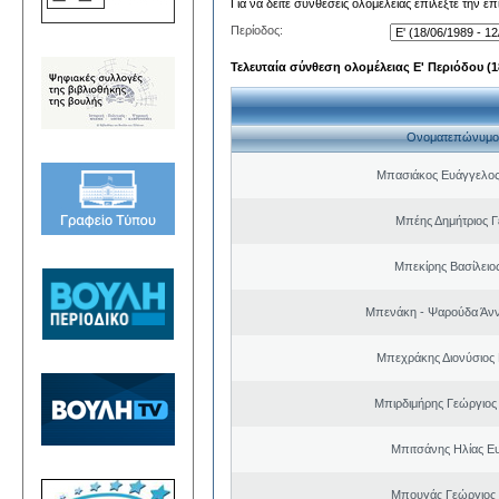
Για να δείτε συνθέσεις ολομέλειας επιλέξτε την ε
Περίοδος:
Τελευταία σύνθεση ολομέλειας Ε' Περιόδου (18
Ονοματεπώνυμο
Μπασιάκος Ευάγγελος
Μπέης Δημήτριος Γ
Μπεκίρης Βασίλειο
Μπενάκη - Ψαρούδα Άν
Μπεχράκης Διονύσιος
Μπιρδιμήρης Γεώργιος
Μπιτσάνης Ηλίας Ε
Μπουγάς Γεώργιος