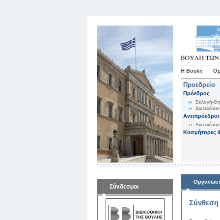
Η Βουλή
Ορ
Προεδρείο
Πρόεδρος
Εκλογή-Θη
Διατελέσαν
Αντιπρόεδροι
Διατελέσαν
Κοσμήτορες &
Οργάνωση
Σύνδεσμοι
Σύνθεση