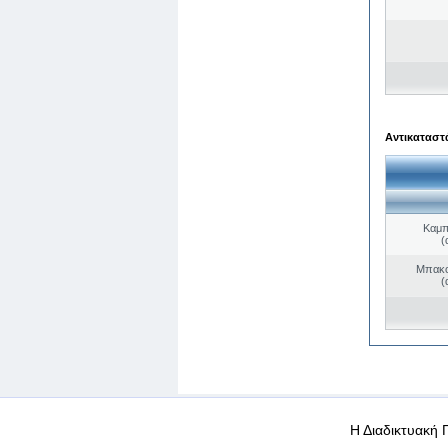
Αντικαταστά
Καμπ
(
Μπακο
(
WEB-Mail
WEB-Apps
|
|
|
Όροι χρήσης
Προσωπικά
Η Διαδικτυακή 