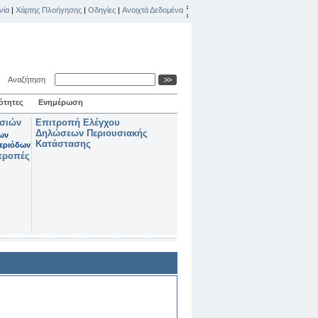
νία
|
Χάρτης Πλοήγησης
|
Οδηγίες
|
Ανοιχτά Δεδομένα
Αναζήτηση
ότητες
Ενημέρωση
ασιών
Επιτροπή Ελέγχου
Δηλώσεων Περιουσιακής
των
Κατάστασης
εριόδων
τροπές