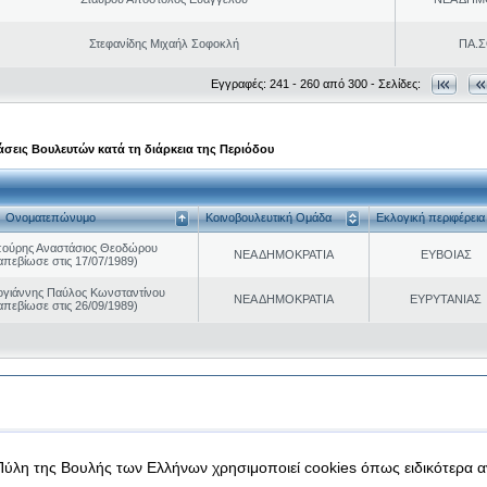
Στεφανίδης Μιχαήλ Σοφοκλή
ΠΑ.Σ
Εγγραφές: 241 - 260 από 300 - Σελίδες:
σεις Βουλευτών κατά τη διάρκεια της Περιόδου
Ονοματεπώνυμο
Κοινοβουλευτική Ομάδα
Εκλογική περιφέρεια
ούρης Αναστάσιος Θεοδώρου
ΝΕΑ ΔΗΜΟΚΡΑΤΙΑ
ΕΥΒΟΙΑΣ
απεβίωσε στις 17/07/1989)
γιάννης Παύλος Κωνσταντίνου
ΝΕΑ ΔΗΜΟΚΡΑΤΙΑ
ΕΥΡΥΤΑΝΙΑΣ
απεβίωσε στις 26/09/1989)
|
|
 δεδομένα
Ασφάλεια & Πρόσβαση
Πύλη της Βουλής των Ελλήνων χρησιμοποιεί cookies όπως ειδικότερα 