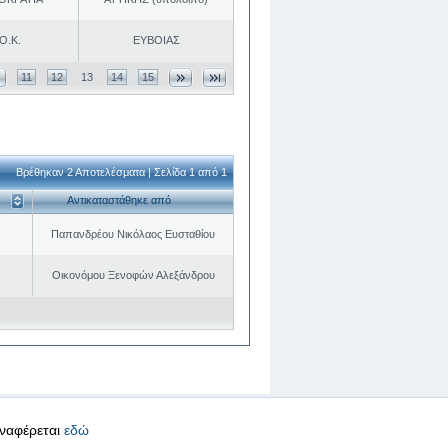
Ο.Κ.
ΕΥΒΟΙΑΣ
11
12
13
14
15
Βρέθηκαν 2 Αποτελέσματα | Σελίδα 1 από 1
Αντικαταστάθηκε από
Παπανδρέου Νικόλαος Ευσταθίου
Οικονόμου Ξενοφών Αλεξάνδρου
αναφέρεται
εδώ