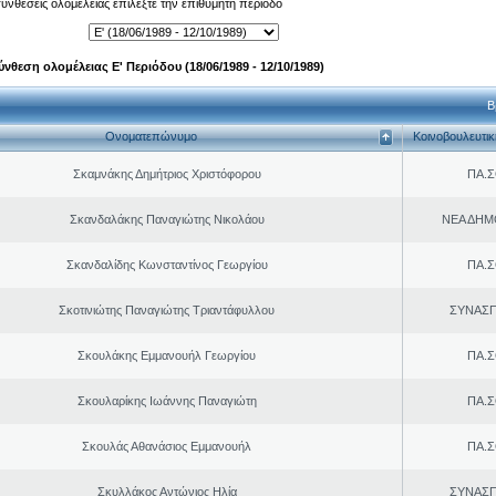
 συνθέσεις ολομέλειας επιλέξτε την επιθυμητή περίοδο
ύνθεση ολομέλειας Ε' Περιόδου (18/06/1989 - 12/10/1989)
Β
Ονοματεπώνυμο
Κοινοβουλευτι
Σκαμνάκης Δημήτριος Χριστόφορου
ΠΑ.Σ
Σκανδαλάκης Παναγιώτης Νικολάου
ΝΕΑ ΔΗΜ
Σκανδαλίδης Κωνσταντίνος Γεωργίου
ΠΑ.Σ
Σκοτινιώτης Παναγιώτης Τριαντάφυλλου
ΣΥΝΑΣ
Σκουλάκης Εμμανουήλ Γεωργίου
ΠΑ.Σ
Σκουλαρίκης Ιωάννης Παναγιώτη
ΠΑ.Σ
Σκουλάς Αθανάσιος Εμμανουήλ
ΠΑ.Σ
Σκυλλάκος Αντώνιος Ηλία
ΣΥΝΑΣ