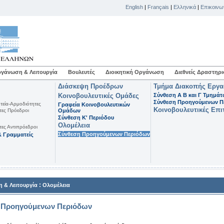
English
|
Français
|
Ελληνικά
|
Επικοινω
γάνωση & Λειτουργία
Βουλευτές
Διοικητική Οργάνωση
Διεθνείς Δραστηρι
Διάσκεψη Προέδρων
Τμήμα Διακοπής Εργ
Κοινοβουλευτικές Ομάδες
Σύνθεση Α Β και Γ Τμημά
Σύνθεση Προηγούμενων Π
τεία-Αρμοδιότητες
Γραφεία Κοινοβουλευτικών
Κοινοβουλευτικές Επι
τες Πρόεδροι
Ομάδων
Σύνθεση K' Περιόδου
Ολομέλεια
τες Αντιπρόεδροι
Σύνθεση Προηγούμενων Περιόδων
 Γραμματείς
:
 & Λειτουργία
Ολομέλεια
 Προηγούμενων Περιόδων