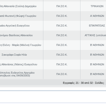
ίτη Αθανασία (Σούλα) Δημητρίου
ΠΑ.ΣΟ.Κ.
ΤΡΙΚΑΛΩΝ
ματά Φωτεινή (Φώφη) Γεωργίου
ΠΑ.ΣΟ.Κ.
Α' ΑΘΗΝΩΝ
Λαίου Αγγελική Ευαγγέλου
ΠΑ.ΣΟ.Κ.
ΕΠΙΚΡΑΤΕΙΑΣ
ονόμου Βασίλειος Αθανασίου
ΠΑ.ΣΟ.Κ.
ΑΤΤΙΚΗΣ (υπόλοι
η Ελένη - Μαρία (Μιλένα) Γεωργίου
ΠΑ.ΣΟ.Κ.
Β' ΑΘΗΝΩΝ
Σακοράφα Σοφία Ηλία
ΠΑ.ΣΟ.Κ.
Β' ΑΘΗΝΩΝ
ς Αθανάσιος (Νάσος) Ευαγγέλου
ΠΑ.ΣΟ.Κ.
Β' ΑΘΗΝΩΝ
νόπουλος Ευάγγελος Αργυρίου
ΠΑ.ΣΟ.Κ.
Β' ΑΘΗΝΩΝ
απεβίωσε στις 04/09/2003)
Εγγραφές: 21 - 30 από 32 - Σελίδες: