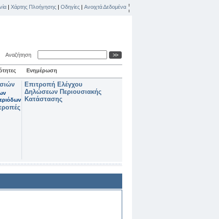
νία
|
Χάρτης Πλοήγησης
|
Οδηγίες
|
Ανοιχτά Δεδομένα
Αναζήτηση
ότητες
Ενημέρωση
ασιών
Επιτροπή Ελέγχου
Δηλώσεων Περιουσιακής
των
Κατάστασης
εριόδων
τροπές