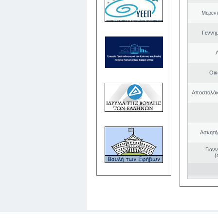
Μερεντ
Γεννη
Οικ
Αποστολάκ
Ασκητή
Γιαν
(