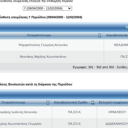
 συνθέσεις ολομέλειας επιλέξτε την επιθυμητή περίοδο
ύνθεση ολομέλειας Ι' Περιόδου (09/04/2000 - 11/02/2004)
Β
Ονοματεπώνυμο
Κοινοβουλευτι
Ψαχαρόπουλος Γεώργιος Αντωνίου
ΝΕΑ ΔΗΜ
Νεονάκης Μιχάλης Κωνσταντίνου
ΠΑ.Σ
Εγγραφές: 301 - 302 από 302 - Σελίδες:
σεις Βουλευτών κατά τη διάρκεια της Περιόδου
Ονοματεπώνυμο
Κοινοβουλευτική Ομάδα
Εκλογική περιφέρεια
ουράκης Ιωάννης Αντωνίου
ΠΑ.ΣΟ.Κ.
ΗΡΑΚΛΕΙΟΥ
ερλης Κωνσταντίνος Γεωργίου
ΠΑ.ΣΟ.Κ.
ΔΩΔΕΚΑΝΗΣΟ