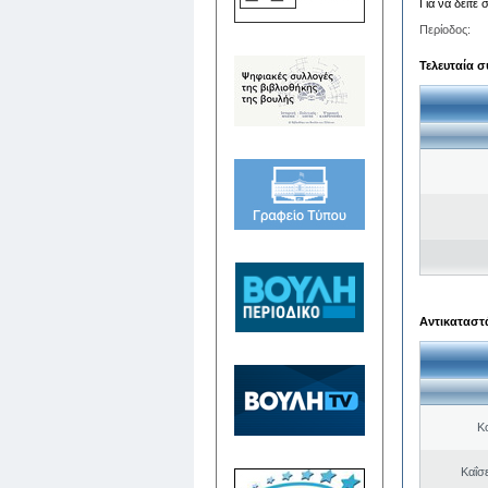
Για να δείτε
Περίοδος:
Τελευταία σ
Αντικαταστά
Κ
Καΐσ