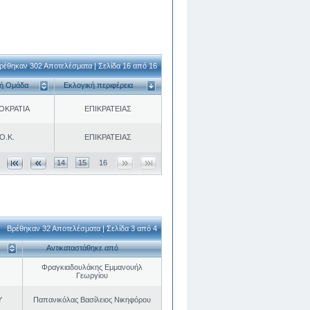
ρέθηκαν 302 Αποτελέσματα | Σελίδα 16 από 16
κή Ομάδα
Εκλογική περιφέρεια
ΟΚΡΑΤΙΑ
ΕΠΙΚΡΑΤΕΙΑΣ
Ο.Κ.
ΕΠΙΚΡΑΤΕΙΑΣ
14
15
16
Βρέθηκαν 32 Αποτελέσματα | Σελίδα 3 από 4
Αντικαταστάθηκε από
Φραγκιαδουλάκης Εμμανουήλ
Γεωργίου
Υ
Παπανικόλας Βασίλειος Νικηφόρου