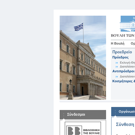
Η Βουλή
Ορ
Προεδρείο
Πρόεδρος
Εκλογή-Θη
Διατελέσαν
Αντιπρόεδροι
Διατελέσαν
Κοσμήτορες &
Οργάνωση
Σύνδεσμοι
Σύνθεση