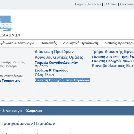
English
|
Français
|
Ελληνικά
|
Επικοινω
γάνωση & Λειτουργία
Βουλευτές
Διοικητική Οργάνωση
Διεθνείς Δραστηρι
Διάσκεψη Προέδρων
Τμήμα Διακοπής Εργ
Κοινοβουλευτικές Ομάδες
Σύνθεση Α Β και Γ Τμημά
Σύνθεση Προηγούμενων Π
τεία-Αρμοδιότητες
Γραφεία Κοινοβουλευτικών
Κοινοβουλευτικές Επι
τες Πρόεδροι
Ομάδων
Σύνθεση K' Περιόδου
Ολομέλεια
τες Αντιπρόεδροι
Σύνθεση Προηγούμενων Περιόδων
 Γραμματείς
:
 & Λειτουργία
Ολομέλεια
 Προηγούμενων Περιόδων